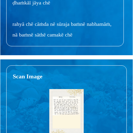
ḍhaṁkāī jāya chē
rahyā chē cāṁda nē sūraja baṁnē nabhamāṁ,
nā baṁnē sāthē camakē chē
Scan Image