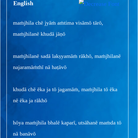
English
maṁjhila chē jyāṁ aṁtima visāmō tārō,
maṁjhilanē khudā jāṇō
maṁjhilanē sadā lakṣyamāṁ rākhō, maṁjhilanē
najaramāṁthī nā haṭāvō
khudā chē ēka ja tō jagamāṁ, maṁjhila tō ēka
nē ēka ja rākhō
hōya maṁjhila bhalē kaparī, utsāhanē maṁda tō
nā banāvō