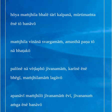
hōya maṁjhila bhalē tārī kalpanā, mūrtimaṁta
ēnē tō banāvō
maṁjhila vinānā svargamāṁ, amasthā paṇa tō
nā bhaṭakō
palōnē nā vēḍaphō jīvanamāṁ, karīnē ēnē
bhēgī, maṁjhilamāṁ lagāvō
apanāvī maṁjhilō jīvanamāṁ ēvī, jīvananuṁ
aṁga ēnē banāvō