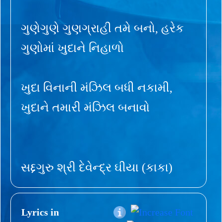
ગુણેગુણે ગુણગ્રાહી તમે બનો, હરેક
ગુણોમાં ખુદાને નિહાળો
ખુદા વિનાની મંઝિલ બધી નકામી,
ખુદાને તમારી મંઝિલ બનાવો
સદ્દગુરુ શ્રી દેવેન્દ્ર ઘીયા (કાકા)
Lyrics in