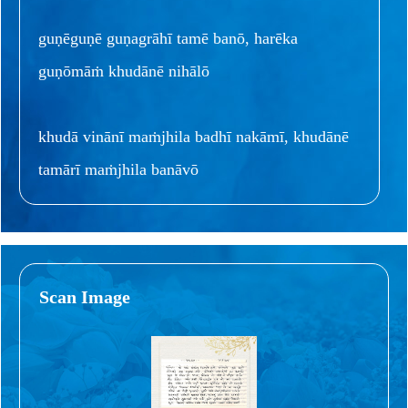
guṇēguṇē guṇagrāhī tamē banō, harēka
guṇōmāṁ khudānē nihālō
khudā vinānī maṁjhila badhī nakāmī, khudānē
tamārī maṁjhila banāvō
Scan Image