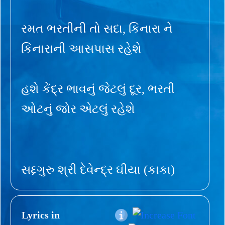
રમત ભરતીની તો સદા, કિનારા ને
કિનારાની આસપાસ રહેશે
હશે કેંદ્ર ભાવનું જેટલું દૂર, ભરતી
ઓટનું જોર એટલું રહેશે
સદ્દગુરુ શ્રી દેવેન્દ્ર ઘીયા (કાકા)
Lyrics in