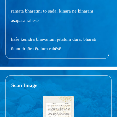
ramata bharatīnī tō sadā, kinārā nē kinārānī
āsapāsa rahēśē
haśē kēṁdra bhāvanuṁ jēṭaluṁ dūra, bharatī
ōṭanuṁ jōra ēṭaluṁ rahēśē
Scan Image