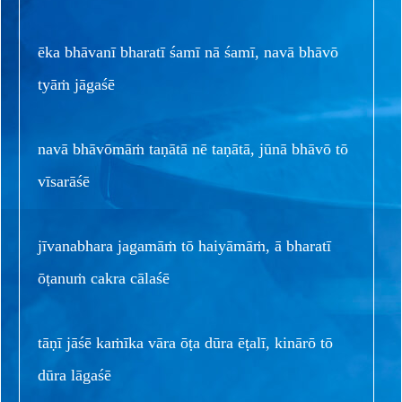
ēka bhāvanī bharatī śamī nā śamī, navā bhāvō
tyāṁ jāgaśē
navā bhāvōmāṁ taṇātā nē taṇātā, jūnā bhāvō tō
vīsarāśē
jīvanabhara jagamāṁ tō haiyāmāṁ, ā bharatī
ōṭanuṁ cakra cālaśē
tāṇī jāśē kaṁīka vāra ōṭa dūra ēṭalī, kinārō tō
dūra lāgaśē