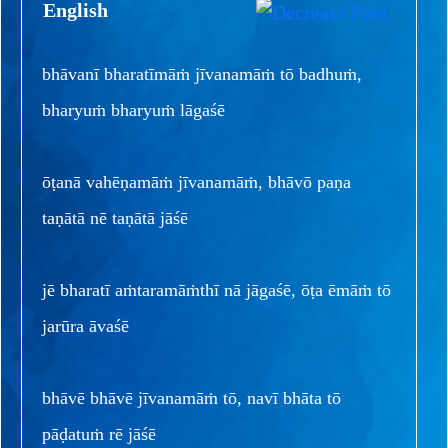
English
bhāvanī bharatīmāṁ jīvanamāṁ tō badhuṁ,
bharyuṁ bharyuṁ lāgaśē
ōṭanā vahēṇamāṁ jīvanamāṁ, bhāvō paṇa
taṇātā nē taṇātā jāśē
jē bharatī aṁtaramāṁthī nā jāgaśē, ōṭa ēmāṁ tō
jarūra āvaśē
bhāvē bhāvē jīvanamāṁ tō, navī bhāta tō
pāḍatuṁ rē jāśē