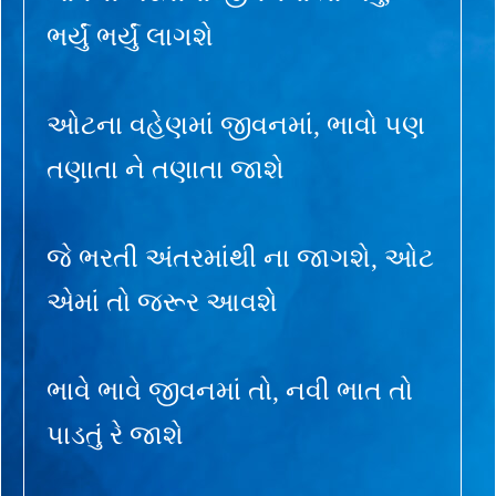
ભર્યું ભર્યું લાગશે
ઓટના વહેણમાં જીવનમાં, ભાવો પણ
તણાતા ને તણાતા જાશે
જે ભરતી અંતરમાંથી ના જાગશે, ઓટ
એમાં તો જરૂર આવશે
ભાવે ભાવે જીવનમાં તો, નવી ભાત તો
પાડતું રે જાશે