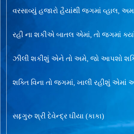
વરસાવ્યું હજારો હૈયાંથી જગમાં વ્હાલ, અ
રહી ના શકીએ બાતલ એમાં, તો જગમાં ક્યા
ઝીલી શકીશું એને તો અમે, જો આપશો શક્ત
શક્તિ વિના તો જગમાં, ખાલી રહીશું એમાં 
સદ્દગુરુ શ્રી દેવેન્દ્ર ઘીયા (કાકા)