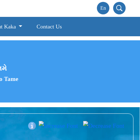
t Kaka
Contact Us
તમે
To Tame