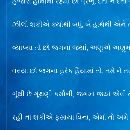
હજારો હાથોથી રહ્યા છો પ્રભુ, દેતા ને દેત
ઝીલી શકીએ ક્યાંથી બધું, બે હાથેથી એને 
વ્યાપ્યા તો છો જગના જ્યાં, અણુએ અણુમા
વસ્યા છો જગના હરેક હૈયામાં તો, તમે ને ત
ગૂંથી છે ગૂંથણી કર્મોની, જગમાં જ્યાં એવી 
રહી ના શકીએ ફસાયા વિના, એમાં તો અમે