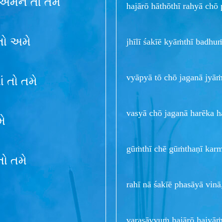
ા અમને તો તમે
hajārō hāthōthī rahyā chō
તો અમે
jhīlī śakīē kyāṁthī badhu
vyāpyā tō chō jaganā jyā
ં તો તમે
vasyā chō jaganā harēka 
મે
gūṁthī chē gūṁthaṇī karm
તો તમે
rahī nā śakīē phasāyā vin
varasāvyuṁ hajārō haiyāṁ