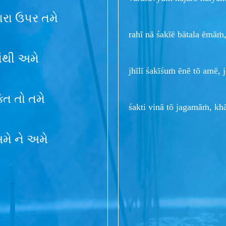
મારા ઉપર તમે
rahī nā śakīē bātala ēmā
ંથી અમે
jhīlī śakīśuṁ ēnē tō amē, 
િ તો તમે
śakti vinā tō jagamāṁ, k
અમે ને અમે