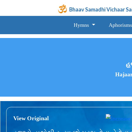
Bhaav Samadhi Vichaar S
Hymns
Aphorisms
હજ
Hajaar
View Original