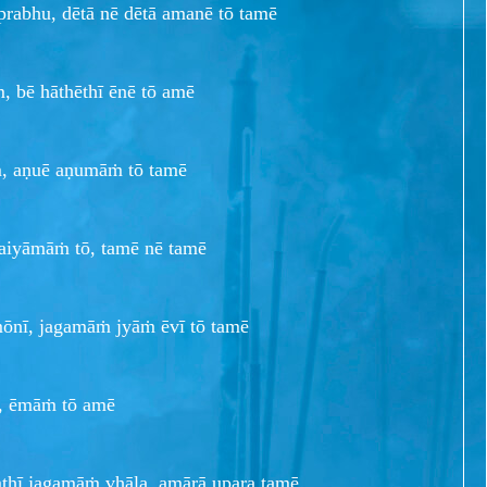
 prabhu, dētā nē dētā amanē tō tamē
ṁ, bē hāthēthī ēnē tō amē
ṁ, aṇuē aṇumāṁ tō tamē
haiyāmāṁ tō, tamē nē tamē
ōnī, jagamāṁ jyāṁ ēvī tō tamē
ā, ēmāṁ tō amē
thī jagamāṁ vhāla, amārā upara tamē