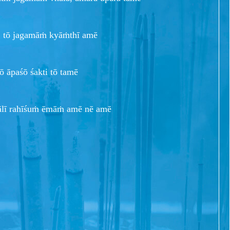
ṁ, tō jagamāṁ kyāṁthī amē
jō āpaśō śakti tō tamē
hālī rahīśuṁ ēmāṁ amē nē amē