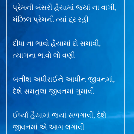
પ્રેમની બંસરી હૈયામાં જ્યાં ના વાગી,
મંઝિલ પ્રેમની ત્યાં દૂર રહી
દીધા ના ભાવો હૈયામાં દો સમાવી,
ત્યાગના ભાવો લો વણી
બનીશ અધીરાઈને આધીન જીવનમાં,
દેશે સમતુલા જીવનમાં ગુમાવી
ઈર્ષ્યા હૈયામાં જ્યાં સળગાવી, દેશે
જીવનમાં એ આગ લગાવી