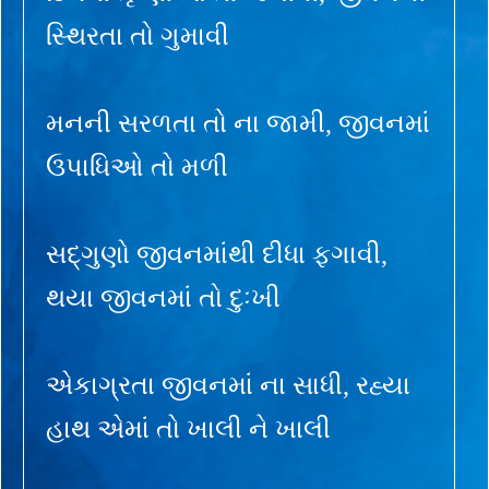
સ્થિરતા તો ગુમાવી
મનની સરળતા તો ના જામી, જીવનમાં
ઉપાધિઓ તો મળી
સદ્ગુણો જીવનમાંથી દીધા ફગાવી,
થયા જીવનમાં તો દુઃખી
એકાગ્રતા જીવનમાં ના સાધી, રહ્યા
હાથ એમાં તો ખાલી ને ખાલી