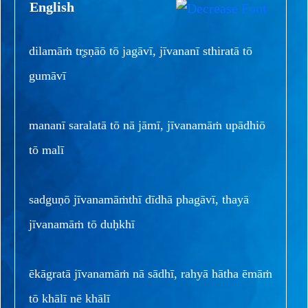
English
dilamāṁ tr̥ṣṇāō tō jagāvī, jīvananī sthiratā tō
gumāvī
mananī saralatā tō nā jāmī, jīvanamāṁ upādhiō
tō malī
sadguṇō jīvanamāṁthī dīdhā phagāvī, thayā
jīvanamāṁ tō duḥkhī
ēkāgratā jīvanamāṁ nā sādhī, rahyā hātha ēmāṁ
tō khālī nē khālī