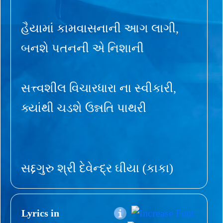
હૈયામાં કામવાસનાની આગ લાગી,
બનશે પતનની એ નિશાની
સત્ત્વશીલ વિચારધારા ના સ્વીકારી,
ક્યાંથી ચડશે ઉન્નતિ પાથરી
સદ્દગુરુ શ્રી દેવેન્દ્ર ઘીયા (કાકા)
Lyrics in