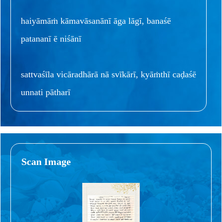
haiyāmāṁ kāmavāsanānī āga lāgī, banaśē
patananī ē niśānī
sattvaśīla vicāradhārā nā svīkārī, kyāṁthī caḍaśē
unnati pātharī
Scan Image