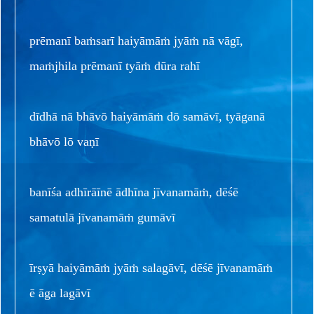
prēmanī baṁsarī haiyāmāṁ jyāṁ nā vāgī,
maṁjhila prēmanī tyāṁ dūra rahī
dīdhā nā bhāvō haiyāmāṁ dō samāvī, tyāganā
bhāvō lō vaṇī
banīśa adhīrāīnē ādhīna jīvanamāṁ, dēśē
samatulā jīvanamāṁ gumāvī
īrṣyā haiyāmāṁ jyāṁ salagāvī, dēśē jīvanamāṁ
ē āga lagāvī