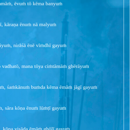
amāṁ, ēvuṁ tō kēma banyuṁ
dī, kāraṇa ēnuṁ nā malyuṁ
iyuṁ, nirāśā ēnē vīṁdhī gayuṁ
ō vadhatō, mana tōya ciṁtāmāṁ ghērāyuṁ
yuṁ, śaṁkānuṁ buṁda kēma ēmāṁ jāgī gayuṁ
uṁ, sāra kōṇa ēnuṁ lūṁṭī gayuṁ
 kōṇa viṣāda ēmāṁ ghōlī gayuṁ