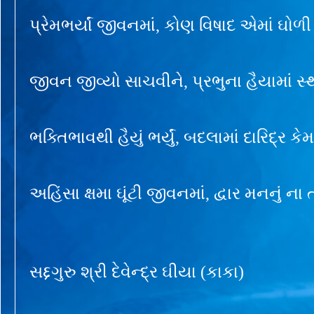
પ્રેમભર્યાં જીવનમાં, કોણ વિષાદ એમાં ઘોળી
જીવન જીવ્યો સાચવીને, પ્રભુના હૈયામાં સ્થ
ભક્તિભાવથી હૈયું ભર્યું, બદલામાં દારિદ્ર કેમ
અહિંસા ક્ષમા ઘૂંટી જીવનમાં, દ્વાર મનનું ના ત
સદ્દગુરુ શ્રી દેવેન્દ્ર ઘીયા (કાકા)