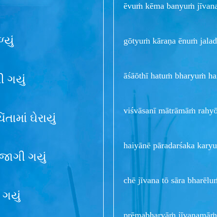
ēvuṁ kēma banyuṁ jīvan
યું
gōtyuṁ kāraṇa ēnuṁ jala
āśāōthī hatuṁ bharyuṁ ha
ી ગયું
viśvāsanī mātrāmāṁ rahy
તામાં ઘેરાયું
haiyānē pāradarśaka kar
ં જાગી ગયું
chē jīvana tō sāra bharēl
 ગયું
prēmabharyāṁ jīvanamāṁ,