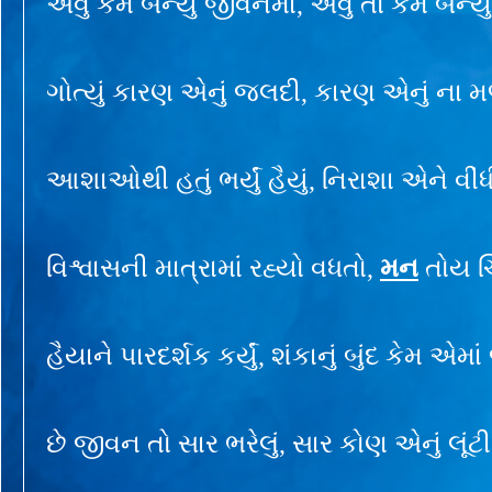
એવું કેમ બન્યું જીવનમાં, એવું તો કેમ બન્યું
ગોત્યું કારણ એનું જલદી, કારણ એનું ના મળ્
આશાઓથી હતું ભર્યું હૈયું, નિરાશા એને વીંધ
વિશ્વાસની માત્રામાં રહ્યો વધતો,
મન
તોય ચિં
હૈયાને પારદર્શક કર્યું, શંકાનું બુંદ કેમ એમા
છે જીવન તો સાર ભરેલું, સાર કોણ એનું લૂંટી