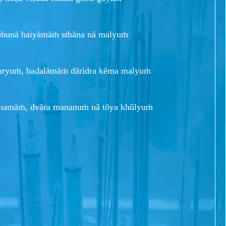
rabhunā haiyāmāṁ sthāna nā malyuṁ
haryuṁ, badalāmāṁ dāridra kēma malyuṁ
anamāṁ, dvāra mananuṁ nā tōya khūlyuṁ