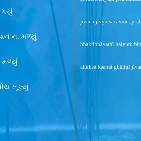
 ગયું
jīvana jīvyō sācavīnē, p
ાન ના મળ્યું
bhaktibhāvathī haiyuṁ b
 મળ્યું
ahiṁsā kṣamā ghūṁṭī jīv
ોય ખૂલ્યું