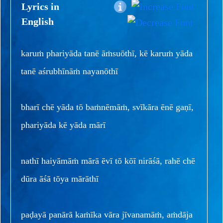
Lyrics in
English
karuṁ phariyāda tanē āṁsuōthī, kē karuṁ yāda
tanē aśrubhīnāṁ nayanōthī
bharī chē yāda tō baṁnēmāṁ, svīkāra ēnē gaṇī,
phariyāda kē yāda mārī
nathī haiyāmāṁ mārā ēvī tō kōī nirāśā, rahē chē
dūra āśā tōya mārāthī
paḍayā panārā kaṁīka vāra jīvanamāṁ, aṁdāja