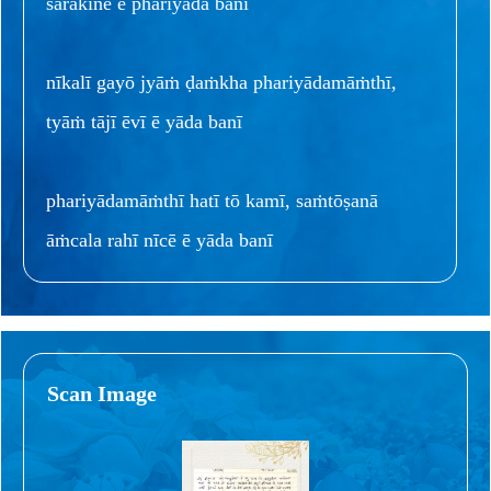
sarakīnē ē phariyāda banī
nīkalī gayō jyāṁ ḍaṁkha phariyādamāṁthī,
tyāṁ tājī ēvī ē yāda banī
phariyādamāṁthī hatī tō kamī, saṁtōṣanā
āṁcala rahī nīcē ē yāda banī
Scan Image