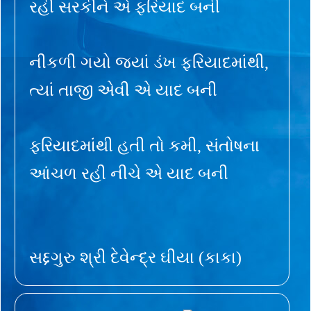
રહી સરકીને એ ફરિયાદ બની
નીકળી ગયો જ્યાં ડંખ ફરિયાદમાંથી,
ત્યાં તાજી એવી એ યાદ બની
ફરિયાદમાંથી હતી તો કમી, સંતોષના
આંચળ રહી નીચે એ યાદ બની
સદ્દગુરુ શ્રી દેવેન્દ્ર ઘીયા (કાકા)