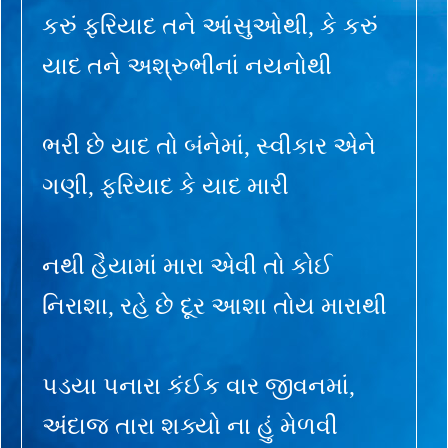
કરું ફરિયાદ તને આંસુઓથી, કે કરું
યાદ તને અશ્રુભીનાં નયનોથી
ભરી છે યાદ તો બંનેમાં, સ્વીકાર એને
ગણી, ફરિયાદ કે યાદ મારી
નથી હૈયામાં મારા એવી તો કોઈ
નિરાશા, રહે છે દૂર આશા તોય મારાથી
પડયા પનારા કંઈક વાર જીવનમાં,
અંદાજ તારા શક્યો ના હું મેળવી