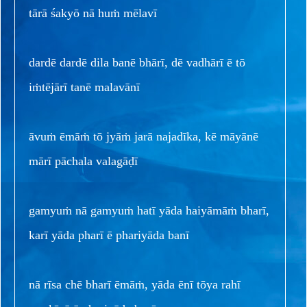
tārā śakyō nā huṁ mēlavī
dardē dardē dila banē bhārī, dē vadhārī ē tō
iṁtējārī tanē malavānī
āvuṁ ēmāṁ tō jyāṁ jarā najadīka, kē māyānē
mārī pāchala valagāḍī
gamyuṁ nā gamyuṁ hatī yāda haiyāmāṁ bharī,
karī yāda pharī ē phariyāda banī
nā rīsa chē bharī ēmāṁ, yāda ēnī tōya rahī