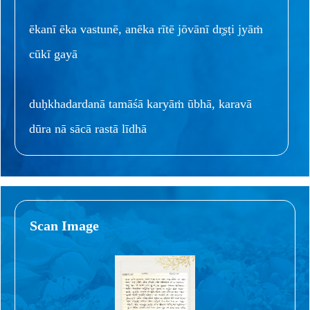
ēkanī ēka vastunē, anēka rītē jōvānī dr̥ṣṭi jyāṁ
cūkī gayā
duḥkhadardanā tamāśā karyāṁ ūbhā, karavā
dūra nā sācā rastā līdhā
Scan Image