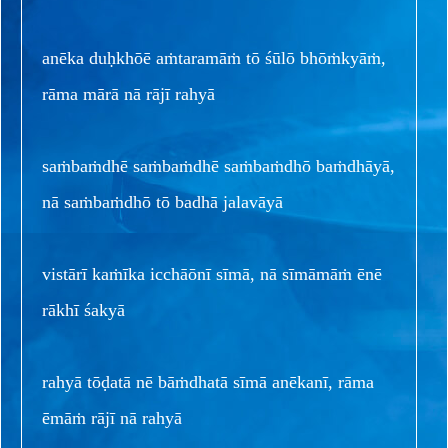
anēka duḥkhōē aṁtaramāṁ tō śūlō bhōṁkyāṁ,
rāma mārā nā rājī rahyā
saṁbaṁdhē saṁbaṁdhē saṁbaṁdhō baṁdhāyā,
nā saṁbaṁdhō tō badhā jalavāyā
vistārī kaṁīka icchāōnī sīmā, nā sīmāmāṁ ēnē
rākhī śakyā
rahyā tōḍatā nē bāṁdhatā sīmā anēkanī, rāma
ēmāṁ rājī nā rahyā