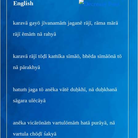
English
karavā gayō jīvanamāṁ jaganē rājī, rāma mārā
rājī ēmāṁ nā rahyā
karavā rājī tōḍī kaṁīka sīmāō, bhēda sīmāōnā tō
nā pārakhyā
hatuṁ jaga tō anēka vātē duḥkhī, nā duḥkhanā
sāgara ulēcāyā
anēka vicārōnāṁ vartulōmāṁ hatā purāyā, nā
vartula chōḍī śakyā