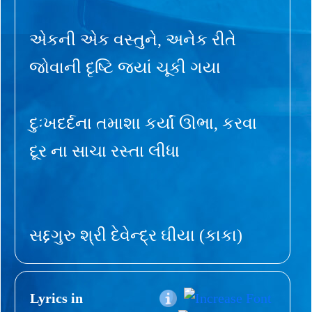
એકની એક વસ્તુને, અનેક રીતે
જોવાની દૃષ્ટિ જ્યાં ચૂકી ગયા
દુઃખદર્દના તમાશા કર્યાં ઊભા, કરવા
દૂર ના સાચા રસ્તા લીધા
સદ્દગુરુ શ્રી દેવેન્દ્ર ઘીયા (કાકા)
Lyrics in