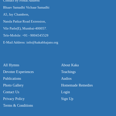
Contact by Postal Address
Bhaav Samadhi Vichaar Samadhi
A5, Jay Chambers,
Nanda Patkar Road Extension,
Vile Parle(E), Mumbai-400057.
Tele-Mobile: +91 - 9004545529
E-Mail Address: info@kakabhajans.org
All Hymns
About Kaka
Devotee Experiences
Teachings
Publications
Audios
Photo Gallery
Homemade Remedies
Contact Us
Login
Privacy Policy
Sign Up
Terms & Conditions