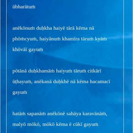
ūbharātuṁ
anēkōnuṁ duḥkha haiyē tārā kēma nā
phōṁcyuṁ, haiyānuṁ khamīra tāruṁ kyāṁ
khōvāī gayuṁ
pōtānā duḥkhamāṁ haiyuṁ tāruṁ citkārī
ūṭhayuṁ, anēkanā duḥkhē nā kēma hacamacī
gayuṁ
hatāṁ sapanāṁ anēkōnē sahāya karavānāṁ,
malyō mōkō, mōkō kēma ē cūkī gayuṁ