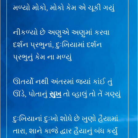
મળ્યો મોકો, મોકો કેમ એ ચૂકી ગયું
નીકળ્યો છે અણુએ અણુમાં કરવા
દર્શન પ્રભુનાં, દુઃખિયામાં દર્શન
પ્રભુનું કેમ ના મળ્યું
ઊતર્યો નથી અંતરમાં જ્યાં કાંઈ તું
ઊંડે, પોતાનું
સુખ
તો વ્હાલું તો તેં ગણ્યું
દુઃખિયાનાં દુઃખો શોધે છે ખુણો હૈયામાં
તારા, શાને કાજે દ્વાર હૈયાનું બંધ કર્યું