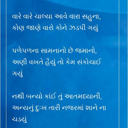
વારે વારે ચાલ્યા આવે વારા સહુના,
કોણ જાણે વારો કોને ઝડપી ગયું
પળેપળના સામનાનો છે જમાનો,
અણી વખતે હૈયું તો કેમ સંકોચાઈ
ગયું
નથી બન્યો કાંઈ તું આતમધ્યાની,
અન્યનું દુઃખ તારી નજરમાં શાને ના
ચડયું