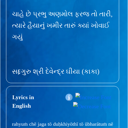
ચાહે છે પ્રભુ અણમોલ ફરજ તો તારી,
ત્યારે હૈયાનું ખમીર તારું ક્યાં ખોવાઈ
ગયું
સદ્દગુરુ શ્રી દેવેન્દ્ર ઘીયા (કાકા)
Lyrics in
English
rahyuṁ chē jaga tō duḥkhiyōthī tō ūbharātuṁ nē