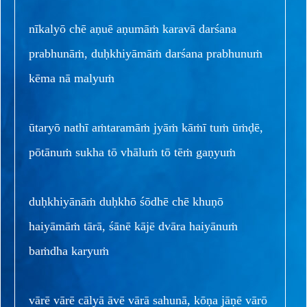
nīkalyō chē aṇuē aṇumāṁ karavā darśana
prabhunāṁ, duḥkhiyāmāṁ darśana prabhunuṁ
kēma nā malyuṁ
ūtaryō nathī aṁtaramāṁ jyāṁ kāṁī tuṁ ūṁḍē,
pōtānuṁ sukha tō vhāluṁ tō tēṁ gaṇyuṁ
duḥkhiyānāṁ duḥkhō śōdhē chē khuṇō
haiyāmāṁ tārā, śānē kājē dvāra haiyānuṁ
baṁdha karyuṁ
vārē vārē cālyā āvē vārā sahunā, kōṇa jāṇē vārō