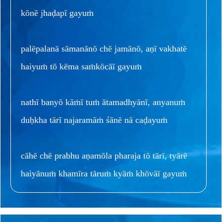
kōnē jhaḍapī gayuṁ
palēpalanā sāmanānō chē jamānō, aṇī vakhatē
haiyuṁ tō kēma saṁkōcāī gayuṁ
nathī banyō kāṁī tuṁ ātamadhyānī, anyanuṁ
duḥkha tārī najaramāṁ śānē nā caḍayuṁ
cāhē chē prabhu aṇamōla pharaja tō tārī, tyārē
haiyānuṁ khamīra tāruṁ kyāṁ khōvāī gayuṁ