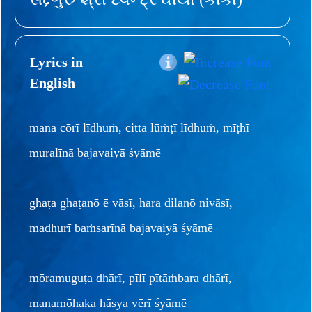
Lyrics in
English
mana cōrī līdhuṁ, citta lūṁṭī līdhuṁ, mīṭhī
muralīnā bajavaiyā śyāmē
ghaṭa ghaṭanō ē vāsī, hara dilanō nivāsī,
madhurī baṁsarīnā bajavaiyā śyāmē
mōramuguṭa dhārī, pīlī pītāṁbara dhārī,
manamōhaka hāsya vērī śyāmē