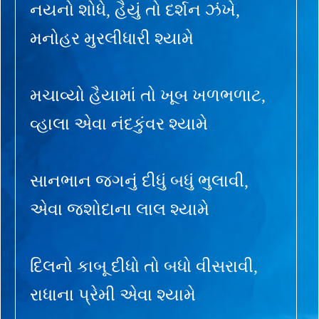
નયનો શોધે, હૈયું તો દર્શન ઝંખે,
મનોહર મુરલીધારી શ્યામે
મચાવ્યો હૈયામાં તો ખૂબ ખળભળાટ,
વ્હાલા એવા નંદકુંવર શ્યામે
સાનભાન જગનું દીધું બધું ભુલાવી,
એવા જશોદાના લાલ શ્યામે
દિલનો કાબૂ દીધો તો બધો વીસરાવી,
રાધાના પ્રેમી એવા શ્યામે