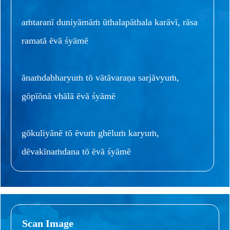
aṁtaranī duniyāmāṁ ūthalapāthala karāvī, rāsa
ramatā ēvā śyāmē
ānaṁdabharyuṁ tō vātāvaraṇa sarjāvyuṁ,
gōpīōnā vhālā ēvā śyāmē
gōkuliyānē tō ēvuṁ ghēluṁ karyuṁ,
dēvakīnaṁdana tō ēvā śyāmē
Scan Image