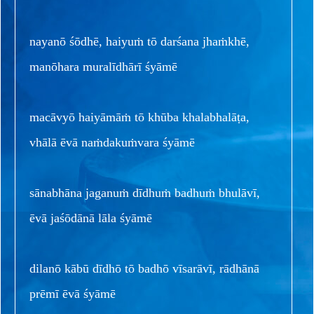
nayanō śōdhē, haiyuṁ tō darśana jhaṁkhē,
manōhara muralīdhārī śyāmē
macāvyō haiyāmāṁ tō khūba khalabhalāṭa,
vhālā ēvā naṁdakuṁvara śyāmē
sānabhāna jaganuṁ dīdhuṁ badhuṁ bhulāvī,
ēvā jaśōdānā lāla śyāmē
dilanō kābū dīdhō tō badhō vīsarāvī, rādhānā
prēmī ēvā śyāmē