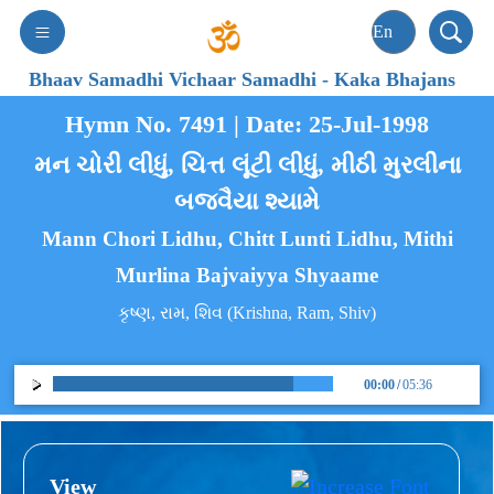
Bhaav Samadhi Vichaar Samadhi
-
Kaka Bhajans
Hymn No. 7491 | Date: 25-Jul-1998
મન ચોરી લીધું, ચિત્ત લૂંટી લીધું, મીઠી મુરલીના
બજવૈયા શ્યામે
Mann Chori Lidhu, Chitt Lunti Lidhu, Mithi
Murlina Bajvaiyya Shyaame
કૃષ્ણ, રામ, શિવ (Krishna, Ram, Shiv)
00:00
/
05:36
View