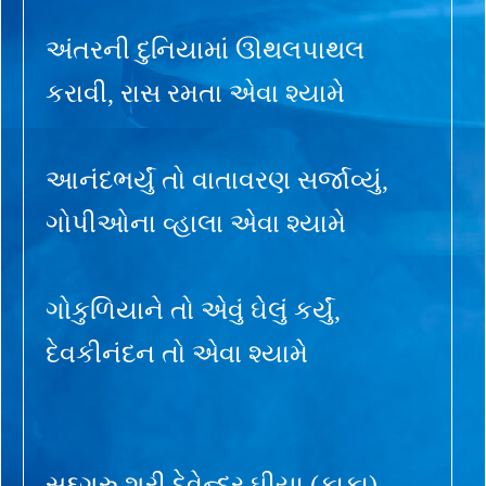
અંતરની દુનિયામાં ઊથલપાથલ
કરાવી, રાસ રમતા એવા શ્યામે
આનંદભર્યું તો વાતાવરણ સર્જાવ્યું,
ગોપીઓના વ્હાલા એવા શ્યામે
ગોકુળિયાને તો એવું ઘેલું કર્યું,
દેવકીનંદન તો એવા શ્યામે
સદ્દગુરુ શ્રી દેવેન્દ્ર ઘીયા (કાકા)