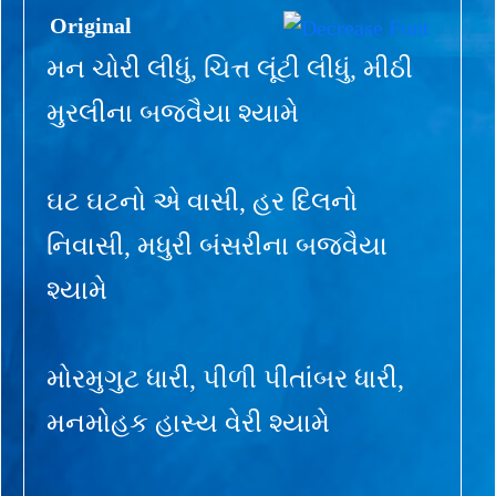
Original
મન ચોરી લીધું, ચિત્ત લૂંટી લીધું, મીઠી
મુરલીના બજવૈયા શ્યામે
ઘટ ઘટનો એ વાસી, હર દિલનો
નિવાસી, મધુરી બંસરીના બજવૈયા
શ્યામે
મોરમુગુટ ધારી, પીળી પીતાંબર ધારી,
મનમોહક હાસ્ય વેરી શ્યામે