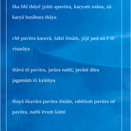
ēka bhī thāyē jyāṁ apavitra, karyuṁ snāna, nā
karyā barābara thāya
chē pavitra karavā, śakti ēmāṁ, jōjē jarā nā ē tō
visarāya
thāvā tō pavitra, jarūra nathī, javānī dūra
jagamāṁ tō kyāṁya
thayā ēkavāra pavitra ēmāṁ, rahēśuṁ pavitra nē
pavitra, nathī ēvuṁ kāṁī