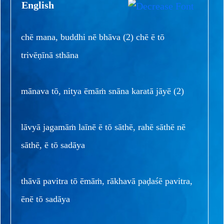
English
chē mana, buddhi nē bhāva (2) chē ē tō
trivēṇīnā sthāna
mānava tō, nitya ēmāṁ snāna karatā jāyē (2)
lāvyā jagamāṁ laīnē ē tō sāthē, rahē sāthē nē
sāthē, ē tō sadāya
thāvā pavitra tō ēmāṁ, rākhavā paḍaśē pavitra,
ēnē tō sadāya