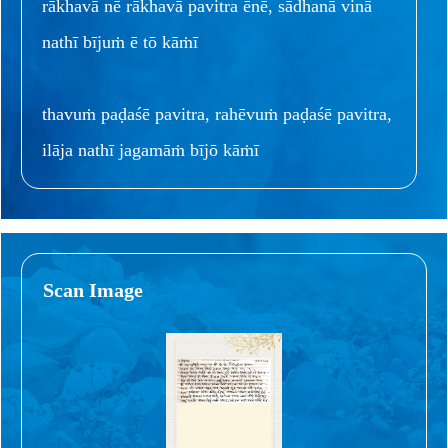
rākhavā nē rākhavā pavitra ēnē, sādhanā vinā
nathī bījuṁ ē tō kāṁī
thavuṁ paḍaśē pavitra, rahēvuṁ paḍaśē pavitra,
ilāja nathī jagamāṁ bījō kāṁī
Scan Image