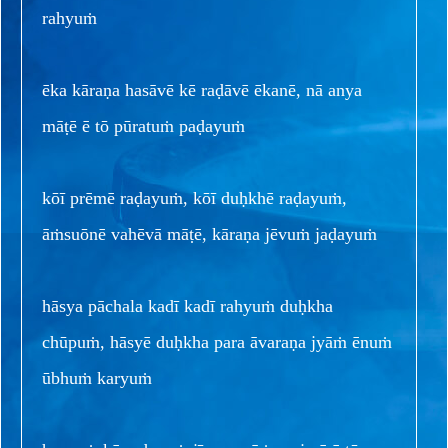
rahyuṁ
ēka kāraṇa hasāvē kē raḍāvē ēkanē, nā anya
māṭē ē tō pūratuṁ paḍayuṁ
kōī prēmē raḍayuṁ, kōī duḥkhē raḍayuṁ,
āṁsuōnē vahēvā māṭē, kāraṇa jēvuṁ jaḍayuṁ
hāsya pāchala kadī kadī rahyuṁ duḥkha
chūpuṁ, hāsyē duḥkha para āvaraṇa jyāṁ ēnuṁ
ūbhuṁ karyuṁ