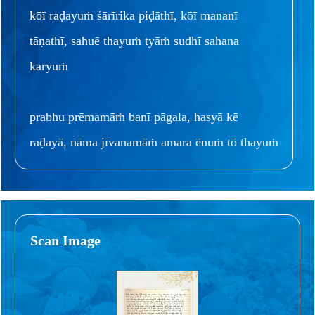
kōī raḍayuṁ śārīrika piḍāthī, kōī mananī
tāṇathī, sahuē thayuṁ tyāṁ sudhī sahana
karyuṁ
prabhu prēmamāṁ banī pāgala, hasyā kē
raḍayā, nāma jīvanamāṁ amara ēnuṁ tō thayuṁ
Scan Image