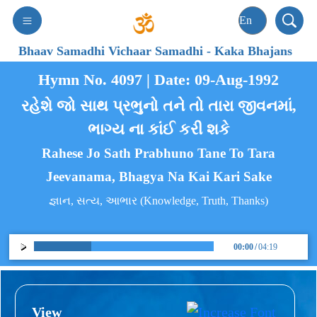
Bhaav Samadhi Vichaar Samadhi
-
Kaka Bhajans
Hymn No. 4097 | Date: 09-Aug-1992
રહેશે જો સાથ પ્રભુનો તને તો તારા જીવનમાં,
ભાગ્ય ના કાંઈ કરી શકે
Rahese Jo Sath Prabhuno Tane To Tara
Jeevanama, Bhagya Na Kai Kari Sake
જ્ઞાન, સત્ય, આભાર (Knowledge, Truth, Thanks)
00:00
/
04:19
View