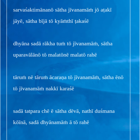
sarvaśaktimānanō sātha jīvanamāṁ jō aṭakī
jāyē, sātha bījā tō kyāṁthī ṭakaśē
dhyāna sadā rākha tuṁ tō jīvanamāṁ, sātha
uparavālānō tō malatōnē malatō rahē
tāruṁ nē tāruṁ ācaraṇa tō jīvanamāṁ, sātha ēnō
tō jīvanamāṁ nakkī karaśē
sadā tatpara chē ē sātha dēvā, nathī duśmana
kōīnā, sadā dhyānamāṁ ā tō rahē