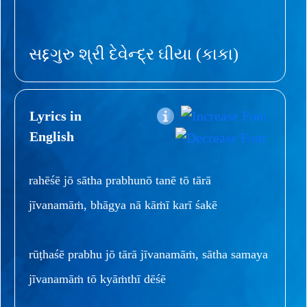
સદ્દગુરુ શ્રી દેવેન્દ્ર ઘીયા (કાકા)
Lyrics in
English
rahēśē jō sātha prabhunō tanē tō tārā
jīvanamāṁ, bhāgya nā kāṁī karī śakē
rūṭhaśē prabhu jō tārā jīvanamāṁ, sātha samaya
jīvanamāṁ tō kyāṁthī dēśē