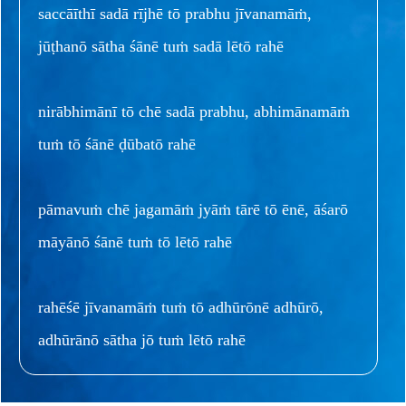
saccāīthī sadā rījhē tō prabhu jīvanamāṁ,
jūṭhanō sātha śānē tuṁ sadā lētō rahē
nirābhimānī tō chē sadā prabhu, abhimānamāṁ
tuṁ tō śānē ḍūbatō rahē
pāmavuṁ chē jagamāṁ jyāṁ tārē tō ēnē, āśarō
māyānō śānē tuṁ tō lētō rahē
rahēśē jīvanamāṁ tuṁ tō adhūrōnē adhūrō,
adhūrānō sātha jō tuṁ lētō rahē