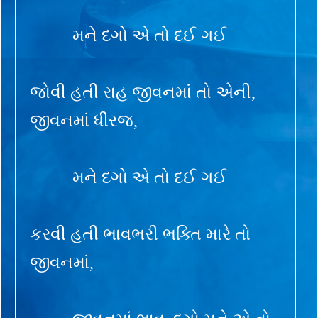
મને દગો એ તો દઈ ગઈ
જોવી હતી રાહ જીવનમાં તો એની,
જીવનમાં ધીરજ,
મને દગો એ તો દઈ ગઈ
કરવી હતી ભાવભરી ભક્તિ મારે તો
જીવનમાં,