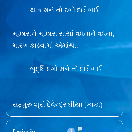
થાક મને તો દગો દઈ ગઈ
મૂંઝારાને મૂંઝારા રહ્યાં વધતાને વધતા,
મારગ કાઢવામાં એમાંથી,
બુદ્ધિ દગો મને તો દઈ ગઈ
સદ્દગુરુ શ્રી દેવેન્દ્ર ઘીયા (કાકા)
Lyrics in