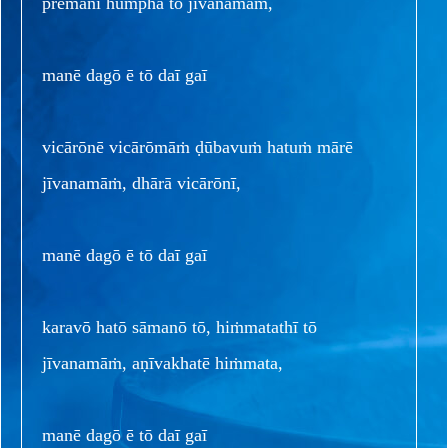
prēmanī hūṁpha tō jīvanamāṁ,
manē dagō ē tō daī gaī
vicārōnē vicārōmāṁ ḍūbavuṁ hatuṁ mārē
jīvanamāṁ, dhārā vicārōnī,
manē dagō ē tō daī gaī
karavō hatō sāmanō tō, hiṁmatathī tō
jīvanamāṁ, aṇīvakhatē hiṁmata,
manē dagō ē tō daī gaī