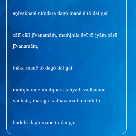
aṇīvakhatē nīṁdara dagō manē ē tō daī gaī
cālī cālī jīvanamāṁ, maṁjhila āvī tō jyāṁ pāsē
jīvanamāṁ,
thāka manē tō dagō daī gaī
mūṁjhārānē mūṁjhārā rahyāṁ vadhatānē
vadhatā, māraga kāḍhavāmāṁ ēmāṁthī,
buddhi dagō manē tō daī gaī