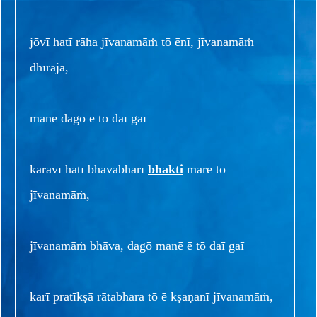
jōvī hatī rāha jīvanamāṁ tō ēnī, jīvanamāṁ
dhīraja,
manē dagō ē tō daī gaī
karavī hatī bhāvabharī
bhakti
mārē tō
jīvanamāṁ,
jīvanamāṁ bhāva, dagō manē ē tō daī gaī
karī pratīkṣā rātabhara tō ē kṣaṇanī jīvanamāṁ,