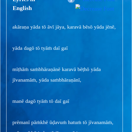
English
akāraṇa yāda tō āvī jāya, karavā bēsō yāda jēnē,
yāda dagō tō tyāṁ daī gaī
mīṭhāṁ saṁbhāraṇānē karavā bēṭhō yāda
jīvanamāṁ, yāda saṁbhāraṇānī,
manē dagō tyāṁ tō daī gaī
prēmanī pāṁkhē ūḍavuṁ hatuṁ tō jīvanamāṁ,