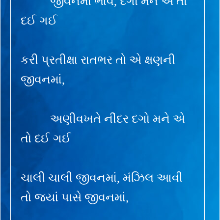
જીવનમાં ભાવ, દગો મને એ તો
દઈ ગઈ
કરી પ્રતીક્ષા રાતભર તો એ ક્ષણની
જીવનમાં,
અણીવખતે નીંદર દગો મને એ
તો દઈ ગઈ
ચાલી ચાલી જીવનમાં, મંઝિલ આવી
તો જ્યાં પાસે જીવનમાં,