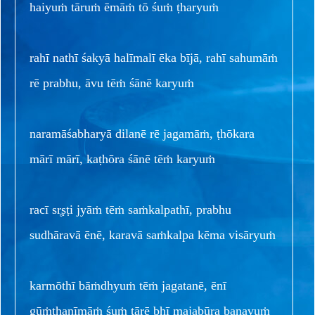
haiyuṁ tāruṁ ēmāṁ tō śuṁ ṭharyuṁ
rahī nathī śakyā halīmalī ēka bījā, rahī sahumāṁ
rē prabhu, āvu tēṁ śānē karyuṁ
naramāśabharyā dilanē rē jagamāṁ, ṭhōkara
mārī mārī, kaṭhōra śānē tēṁ karyuṁ
racī sr̥ṣṭi jyāṁ tēṁ saṁkalpathī, prabhu
sudhāravā ēnē, karavā saṁkalpa kēma visāryuṁ
karmōthī bāṁdhyuṁ tēṁ jagatanē, ēnī
gūṁthaṇīmāṁ śuṁ tārē bhī majabūra banavuṁ