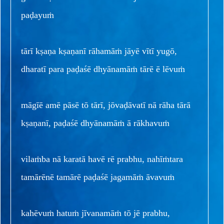
paḍayuṁ
tārī kṣaṇa kṣaṇanī rāhamāṁ jāyē vītī yugō,
dharatī para paḍaśē dhyānamāṁ tārē ē lēvuṁ
māgīē amē pāsē tō tārī, jōvaḍāvatī nā rāha tārā
kṣaṇanī, paḍaśē dhyānamāṁ ā rākhavuṁ
vilaṁba nā karatā havē rē prabhu, nahīṁtara
tamārēnē tamārē paḍaśē jagamāṁ āvavuṁ
kahēvuṁ hatuṁ jīvanamāṁ tō jē prabhu,