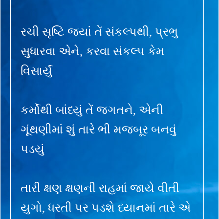
રચી સૃષ્ટિ જ્યાં તેં સંકલ્પથી, પ્રભુ
સુધારવા એને, કરવા સંકલ્પ કેમ
વિસાર્યું
કર્મોથી બાંધ્યું તેં જગતને, એની
ગૂંથણીમાં શું તારે ભી મજબૂર બનવું
પડયું
તારી ક્ષણ ક્ષણની રાહમાં જાયે વીતી
યુગો, ધરતી પર પડશે ધ્યાનમાં તારે એ