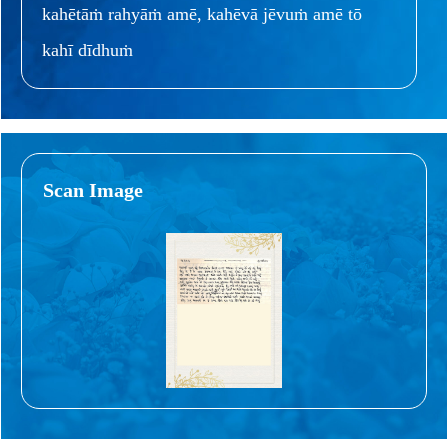
kahētāṁ rahyāṁ amē, kahēvā jēvuṁ amē tō
kahī dīdhuṁ
Scan Image