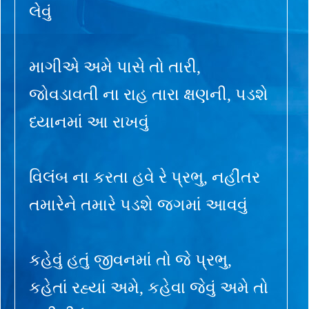
લેવું
માગીએ અમે પાસે તો તારી,
જોવડાવતી ના રાહ તારા ક્ષણની, પડશે
ધ્યાનમાં આ રાખવું
વિલંબ ના કરતા હવે રે પ્રભુ, નહીંતર
તમારેને તમારે પડશે જગમાં આવવું
કહેવું હતું જીવનમાં તો જે પ્રભુ,
કહેતાં રહ્યાં અમે, કહેવા જેવું અમે તો