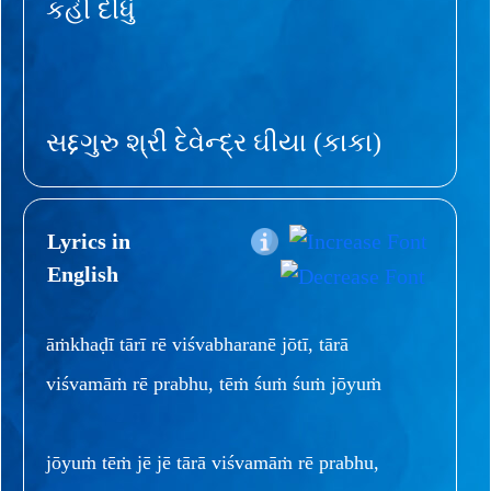
કહી દીધું
સદ્દગુરુ શ્રી દેવેન્દ્ર ઘીયા (કાકા)
Lyrics in
English
āṁkhaḍī tārī rē viśvabharanē jōtī, tārā
viśvamāṁ rē prabhu, tēṁ śuṁ śuṁ jōyuṁ
jōyuṁ tēṁ jē jē tārā viśvamāṁ rē prabhu,