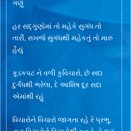
ગણું
હર સદ્ગુણોમાં તો મહેકે સુગંધ તો
તારી, રાખજે સુગંધથી મહેકતું તો મારું
હૈયું
કૂડકપટ ને વળી કુવિચારો, છે સદા
દુર્ગંધથી ભરેલા, દે આશિષ દૂર સદા
એમાંથી રહું
વિચારોને વિચારો જાગતા રહે રે પ્રભુ,