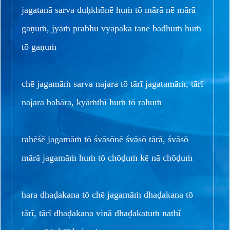
jagatanā sarva duḥkhōnē huṁ tō mārā nē mārā
gaṇuṁ, jyāṁ prabhu vyāpaka tanē badhuṁ huṁ
tō gaṇuṁ
chē jagamāṁ sarva najara tō tārī jagatamāṁ, tārī
najara bahāra, kyāṁthī huṁ tō rahuṁ
rahēśē jagamāṁ tō śvāsōnē śvāsō tārā, śvāsō
mārā jagamāṁ huṁ tō chōḍuṁ kē nā chōḍuṁ
hara dhaḍakana tō chē jagamāṁ dhaḍakana tō
tārī, tārī dhaḍakana vinā dhaḍakatuṁ nathī