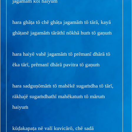
jagamāṁ kōī haiyuṁ
hara ghāṭa tō chē ghāṭa jagamāṁ tō tārā, kayā
ghāṭanē jagamāṁ tārāthī nōkhā huṁ tō gaṇuṁ
hara haiyē vahē jagamāṁ tō prēmanī dhārā tō
ēka tārī, prēmanī dhārā pavitra tō gaṇuṁ
hara sadguṇōmāṁ tō mahēkē sugaṁdha tō tārī,
rākhajē sugaṁdhathī mahēkatuṁ tō māruṁ
haiyuṁ
kūḍakapaṭa nē valī kuvicārō, chē sadā