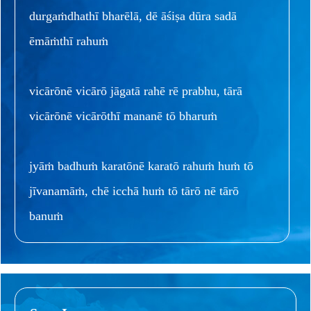
durgaṁdhathī bharēlā, dē āśiṣa dūra sadā
ēmāṁthī rahuṁ
vicārōnē vicārō jāgatā rahē rē prabhu, tārā
vicārōnē vicārōthī mananē tō bharuṁ
jyāṁ badhuṁ karatōnē karatō rahuṁ huṁ tō
jīvanamāṁ, chē icchā huṁ tō tārō nē tārō
banuṁ