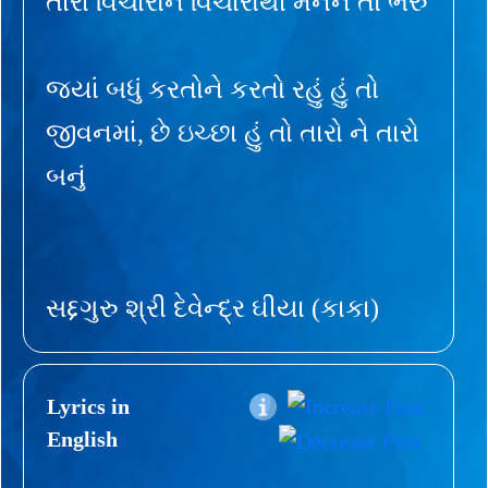
તારા વિચારોને વિચારોથી મનને તો ભરું
જ્યાં બધું કરતોને કરતો રહું હું તો
જીવનમાં, છે ઇચ્છા હું તો તારો ને તારો
બનું
સદ્દગુરુ શ્રી દેવેન્દ્ર ઘીયા (કાકા)
Lyrics in
English