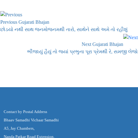
Previous Gujarati Bhajan
છોડયો નથી સાથ જનમોજનમથી તારો, સાથેને સાથે અમે તો રહીશું
Next Gujarati Bhajan
ભીંજાયું હૈયું તો જ્યાં પ્રભુના પૂરા પ્રેમથી રે, સમજી લેજો
Contact by Postal Address
Bhaav Samadhi Vichaar Samadhi
A5, Jay Chambers,
Nanda Patkar Road Extension,