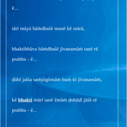
ē...
tārī māyā bāṁdhaśē manē kē mārā,
bhaktibhāva bāṁdhaśē jīvanamāṁ tanē rē
prabhu - ē...
ḍūbī jaīśa saṁjōgōmāṁ huṁ tō jīvanamāṁ,
kē
bhakti
mārī tanē ēmāṁ ḍubāḍī jāśē rē
prabhu - ē...