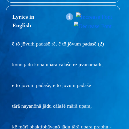
Lyrics in
English
ē tō jōvuṁ paḍaśē rē, ē tō jōvuṁ paḍaśē (2)
kōnō jādu kōnā upara cālaśē rē jīvanamāṁ,
ē tō jōvuṁ paḍaśē, ē tō jōvuṁ paḍaśē
tārā nayanōnā jādu cālaśē mārā upara,
kē mārī bhaktibhāvanō jādu tārā upara prabhu -