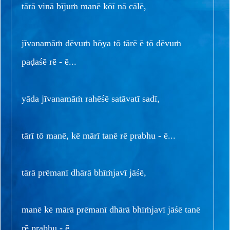
tārā vinā bījuṁ manē kōī nā cālē,
jīvanamāṁ dēvuṁ hōya tō tārē ē tō dēvuṁ
paḍaśē rē - ē...
yāda jīvanamāṁ rahēśē satāvatī sadī,
tārī tō manē, kē mārī tanē rē prabhu - ē...
tārā prēmanī dhārā bhīṁjavī jāśē,
manē kē mārā prēmanī dhārā bhīṁjavī jāśē tanē
rē prabhu - ē...