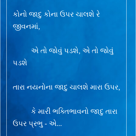
કોનો જાદુ કોના ઉપર ચાલશે રે
જીવનમાં,
એ તો જોવું પડશે, એ તો જોવું
પડશે
તારા નયનોના જાદુ ચાલશે મારા ઉપર,
કે મારી ભક્તિભાવનો જાદુ તારા
ઉપર પ્રભુ - એ...