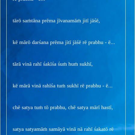
tārō saṁtāna prēma jīvanamāṁ jitī jāśē,
kē mārō darśana prēma jitī jāśē rē prabhu - ē...
tārā vinā rahī śakīśa śuṁ huṁ sukhī,
kē mārā vinā rahīśa tuṁ sukhī rē prabhu - ē...
chē satya tuṁ tō prabhu, chē satya mārī hastī,
satya satyamāṁ samāyā vinā nā rahī śakatō rē