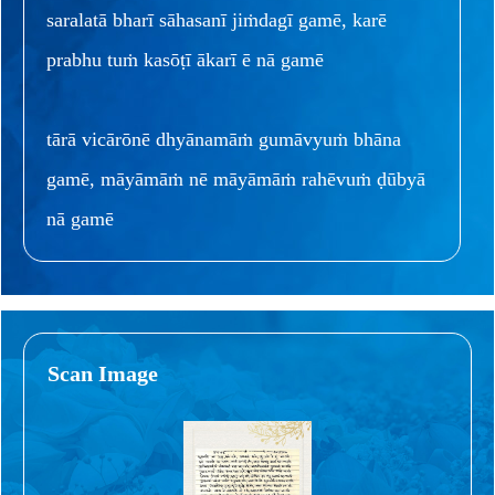
saralatā bharī sāhasanī jiṁdagī gamē, karē
prabhu tuṁ kasōṭī ākarī ē nā gamē
tārā vicārōnē dhyānamāṁ gumāvyuṁ bhāna
gamē, māyāmāṁ nē māyāmāṁ rahēvuṁ ḍūbyā
nā gamē
Scan Image