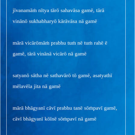
jīvanamāṁ nītya tārō sahavāsa gamē, tārā
vinānō sukhabharyō kārāvāsa nā gamē
mārā vicārōmāṁ prabhu tuṁ nē tuṁ rahē ē
gamē, tārā vinānā vicārō nā gamē
satyanō sātha nē sathavārō tō gamē, asatyathī
mēlavēla jita nā gamē
mārā bhāgyanī cāvī prabhu tanē sōṁpavī gamē,
cāvī bhāgyanī kōīnē sōṁpavī nā gamē