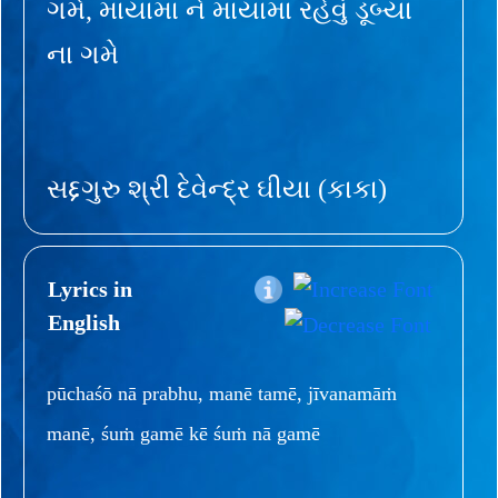
ગમે, માયામાં ને માયામાં રહેવું ડૂબ્યા
ના ગમે
સદ્દગુરુ શ્રી દેવેન્દ્ર ઘીયા (કાકા)
Lyrics in
English
pūchaśō nā prabhu, manē tamē, jīvanamāṁ
manē, śuṁ gamē kē śuṁ nā gamē