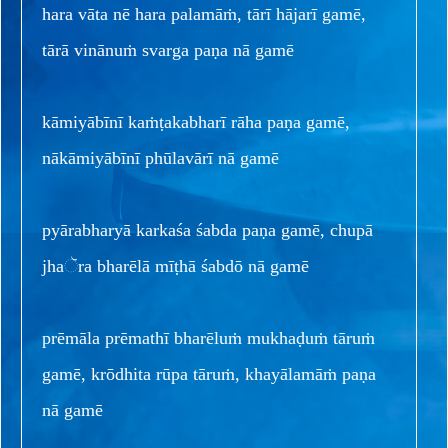
hara vāta nē hara palamāṁ, tārī hājarī gamē,
tārā vinānuṁ svarga paṇa nā gamē
kāmiyābīnī kaṁṭakabharī rāha paṇa gamē,
nākāmiyābīnī phūlavārī nā gamē
pyārabharyā karkaśa śabda paṇa gamē, chupā
jhaૅra bharēlā mīṭhā śabdō nā gamē
prēmāla prēmathī bharēluṁ mukhaḍuṁ tāruṁ
gamē, krōdhita rūpa tāruṁ, khayālamāṁ paṇa
nā gamē