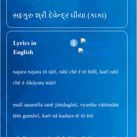
સદ્દગુરુ શ્રી દેવેન્દ્ર ઘીયા (કાકા)
Lyrics in
English
najara najara tō tārī, rahī chē ē tō bōlī, karī rahī
chē ē śikāyata mārī
malī aṇamōla tanē jiṁdagānī, vyartha vātōmāṁ
tēṁ gumāvī, karī nā kadara tē tō ēnī