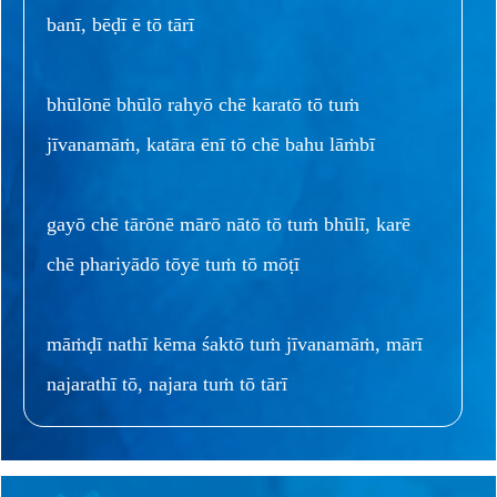
banī, bēḍī ē tō tārī
bhūlōnē bhūlō rahyō chē karatō tō tuṁ
jīvanamāṁ, katāra ēnī tō chē bahu lāṁbī
gayō chē tārōnē mārō nātō tō tuṁ bhūlī, karē
chē phariyādō tōyē tuṁ tō mōṭī
māṁḍī nathī kēma śaktō tuṁ jīvanamāṁ, mārī
najarathī tō, najara tuṁ tō tārī