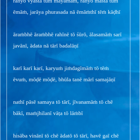
rahyō vyasta tuṁ māyāmāṁ, rahyō masta tuṁ
ēmāṁ, jarāya phurasada nā ēmāṁthī tēṁ kāḍhī
āraṁbhē āraṁbhē rahīnē tō śūrō, ālasamāṁ sarī
javānī, ādata nā tārī badalāṇī
karī karī karī, karyuṁ jiṁdagīmāṁ tō tēṁ
ēvuṁ, mōḍē mōḍē, bhūla tanē mārī samajāṇī
nathī pāsē samaya tō tārī, jīvanamāṁ tō chē
bākī, maṁjhilanī vāṭa tō lāṁbī
hisāba vinānī tō chē ādatō tō tārī, havē gaī chē