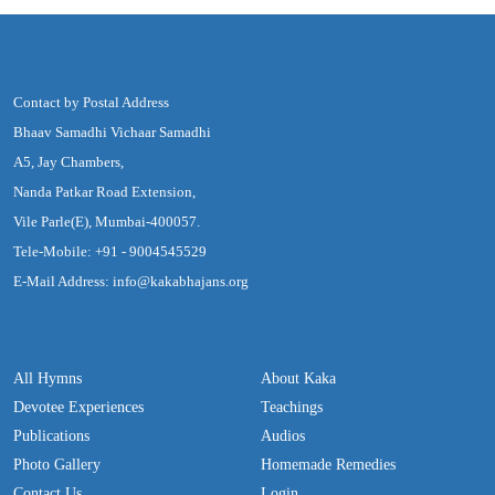
Contact by Postal Address
Bhaav Samadhi Vichaar Samadhi
A5, Jay Chambers,
Nanda Patkar Road Extension,
Vile Parle(E), Mumbai-400057.
Tele-Mobile: +91 - 9004545529
E-Mail Address: info@kakabhajans.org
All Hymns
About Kaka
Devotee Experiences
Teachings
Publications
Audios
Photo Gallery
Homemade Remedies
Contact Us
Login