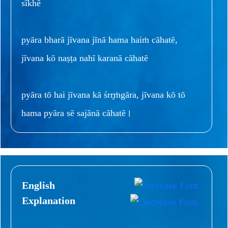
sīkhē
pyāra bharā jīvana jīnā hama haiṁ cāhatē,
jīvana kō naṣṭa nahī karanā cāhatē
pyāra tō hai jīvana kā śrr̥ṁgāra, jīvana kō tō
hama pyāra sē sajānā cāhatē।
English
Explanation