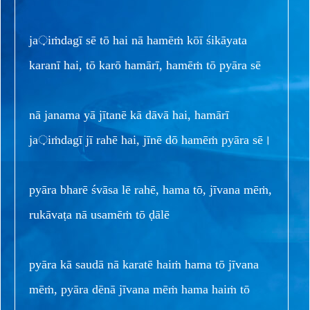
ja़iṁdagī sē tō hai nā hamēṁ kōī śikāyata
karanī hai, tō karō hamārī, hamēṁ tō pyāra sē
nā janama yā jītanē kā dāvā hai, hamārī
ja़iṁdagī jī rahē hai, jīnē dō hamēṁ pyāra sē।
pyāra bharē śvāsa lē rahē, hama tō, jīvana mēṁ,
rukāvaṭa nā usamēṁ tō ḍālē
pyāra kā saudā nā karatē haiṁ hama tō jīvana
mēṁ, pyāra dēnā jīvana mēṁ hama haiṁ tō