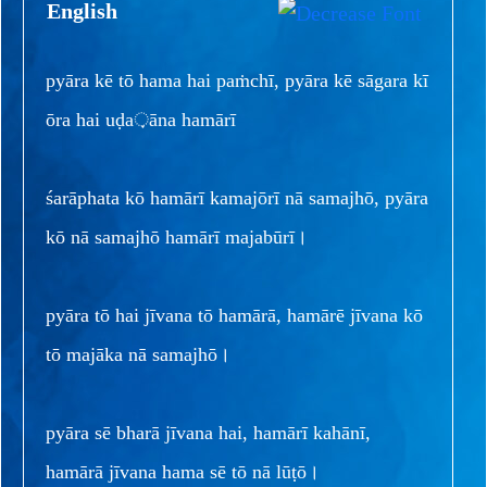
English
pyāra kē tō hama hai paṁchī, pyāra kē sāgara kī
ōra hai uḍa़āna hamārī
śarāphata kō hamārī kamajōrī nā samajhō, pyāra
kō nā samajhō hamārī majabūrī।
pyāra tō hai jīvana tō hamārā, hamārē jīvana kō
tō majāka nā samajhō।
pyāra sē bharā jīvana hai, hamārī kahānī,
hamārā jīvana hama sē tō nā lūṭō।