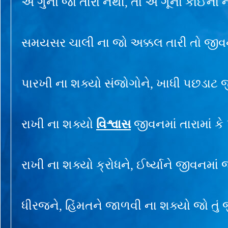
એ ગુનો જો તારો નથી, તો એ ગૂનો કોઈનો 
સમયસર ચાલી ના જો અક્કલ તારી તો જીવ
પારખી ના શક્યો સંજોગોને, ખાધી પછડાટ 
રાખી ના શક્યો
વિશ્વાસ
જીવનમાં તારામાં કે 
રાખી ના શક્યો ક્રોધને, ઈર્ષ્યાને જીવનમાં જ
ધીરજને, હિંમતને જાળવી ના શક્યો જો તું 