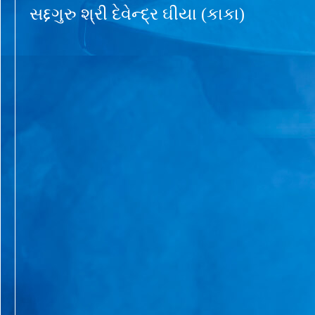
સદ્દગુરુ શ્રી દેવેન્દ્ર ઘીયા (કાકા)