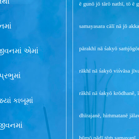
નથી
ē gunō jō tārō nathī, tō ē 
નમાં
samayasara cālī nā jō akka
pārakhī nā śakyō saṁjōg
જીવનમાં એમાં
rākhī nā śakyō viśvāsa 
પ્રભુમાં
rākhī nā śakyō krōdhanē,
્યાં કાબૂમાં
dhīrajanē, hiṁmatanē jāla
જીવનમાં
būmō pāḍī tēṁ samayanī,