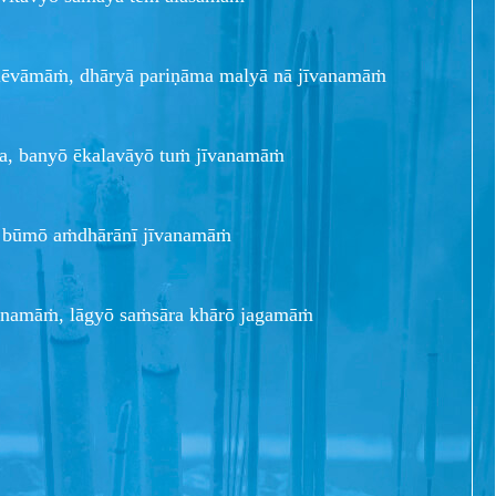
 lēvāmāṁ, dhāryā pariṇāma malyā nā jīvanamāṁ
a, banyō ēkalavāyō tuṁ jīvanamāṁ
āḍī būmō aṁdhārānī jīvanamāṁ
īvanamāṁ, lāgyō saṁsāra khārō jagamāṁ