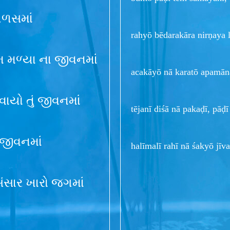
આળસમાં
rahyō bēdarakāra nirṇaya
ણામ મળ્યા ના જીવનમાં
acakāyō nā karatō apamān
યો તું જીવનમાં
tējanī diśā nā pakaḍī, p
 જીવનમાં
halīmalī rahī nā śakyō j
ંસાર ખારો જગમાં