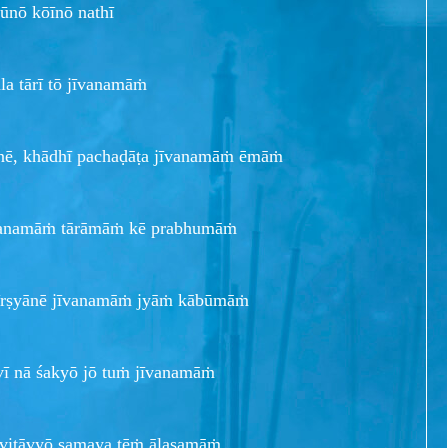
gūnō kōīnō nathī
la tārī tō jīvanamāṁ
ōnē, khādhī pachaḍāṭa jīvanamāṁ ēmāṁ
jīvanamāṁ tārāmāṁ kē prabhumāṁ
 īrṣyānē jīvanamāṁ jyāṁ kābūmāṁ
vī nā śakyō jō tuṁ jīvanamāṁ
 vitāvyō samaya tēṁ ālasamāṁ