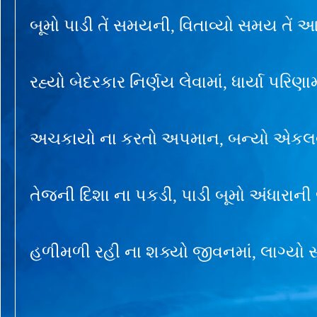
બૂમો પાડી તેં સમયની, વિતાવ્યો સમય તેં 
રહ્યો બેદરકાર નિર્ણય લેવામાં, ધાર્યા પરિ
અચકાયો ના કરતો અપમાન, બન્યો એકલવા
તેજની દિશા ના પકડી, પાડી બૂમો અંધારાની
હળીમળી રહી ના શક્યો જીવનમાં, લાગ્યો સ