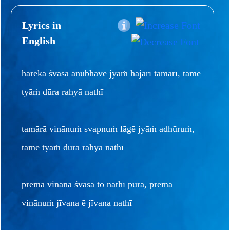
Lyrics in
English
harēka śvāsa anubhavē jyāṁ hājarī tamārī, tamē
tyāṁ dūra rahyā nathī
tamārā vinānuṁ svapnuṁ lāgē jyāṁ adhūruṁ,
tamē tyāṁ dūra rahyā nathī
prēma vinānā śvāsa tō nathī pūrā, prēma
vinānuṁ jīvana ē jīvana nathī