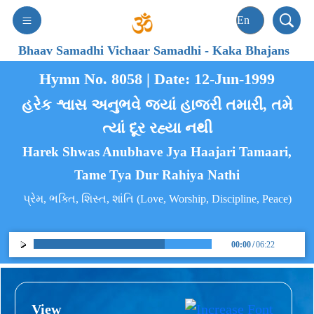
Bhaav Samadhi Vichaar Samadhi
-
Kaka Bhajans
Hymn No. 8058 | Date: 12-Jun-1999
હરેક શ્વાસ અનુભવે જ્યાં હાજરી તમારી, તમે
ત્યાં દૂર રહ્યા નથી
Harek Shwas Anubhave Jya Haajari Tamaari,
Tame Tya Dur Rahiya Nathi
પ્રેમ, ભક્તિ, શિસ્ત, શાંતિ (Love, Worship, Discipline, Peace)
00:00
/
06:22
View