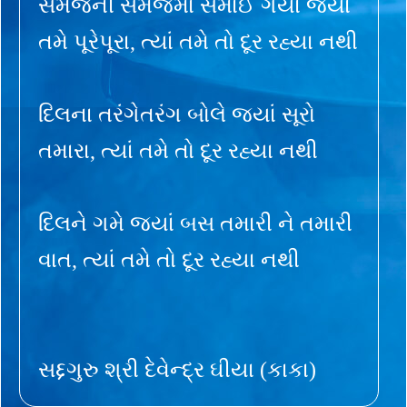
સમજની સમજમાં સમાઈ ગયા જ્યાં
તમે પૂરેપૂરા, ત્યાં તમે તો દૂર રહ્યા નથી
દિલના તરંગેતરંગ બોલે જ્યાં સૂરો
તમારા, ત્યાં તમે તો દૂર રહ્યા નથી
દિલને ગમે જ્યાં બસ તમારી ને તમારી
વાત, ત્યાં તમે તો દૂર રહ્યા નથી
સદ્દગુરુ શ્રી દેવેન્દ્ર ઘીયા (કાકા)