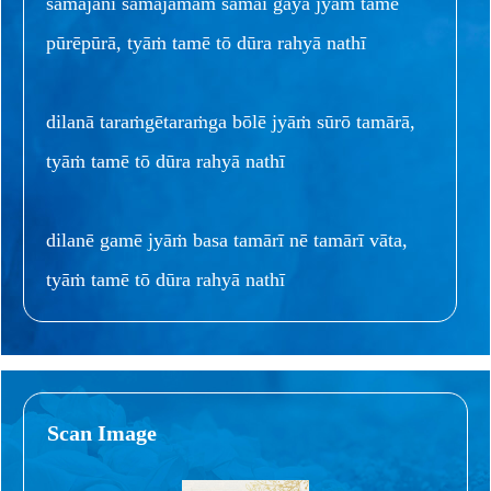
samajanī samajamāṁ samāī gayā jyāṁ tamē
pūrēpūrā, tyāṁ tamē tō dūra rahyā nathī
dilanā taraṁgētaraṁga bōlē jyāṁ sūrō tamārā,
tyāṁ tamē tō dūra rahyā nathī
dilanē gamē jyāṁ basa tamārī nē tamārī vāta,
tyāṁ tamē tō dūra rahyā nathī
Scan Image