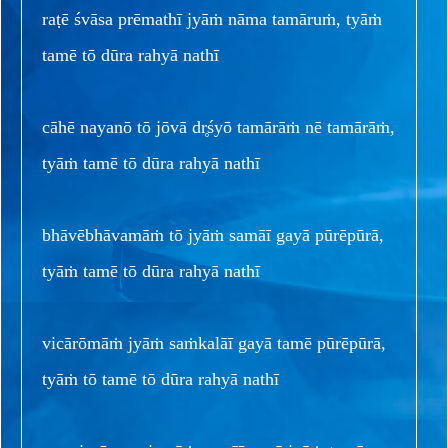
raṭē śvāsa prēmathī jyāṁ nāma tamāruṁ, tyāṁ
tamē tō dūra rahyā nathī
cāhē nayanō tō jōvā dr̥śyō tamārāṁ nē tamārāṁ,
tyāṁ tamē tō dūra rahyā nathī
bhāvēbhāvamāṁ tō jyāṁ samāī gayā pūrēpūrā,
tyāṁ tamē tō dūra rahyā nathī
vicārōmāṁ jyāṁ saṁkalāī gayā tamē pūrēpūrā,
tyāṁ tō tamē tō dūra rahyā nathī