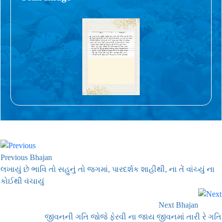
Previous Bhajan
લખાયું છે ભાવિ તો સહુનું તો જગમાં, પારદર્શક શાહીથી, ના તેં વાંચ્યું ના
કોઈથી વંચાયું
Next Bhajan
જીવનની ગતિ જોજે ફેરવી ના જાય જીવનમાં તારી રે ગતિ