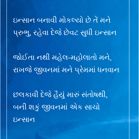
ઇન્સાન બનાવી મોકલ્યો છે તેં મને
પ્રુભુ, રહેવા દેજે છેવટ સુધી ઇન્સાન
જોઈતા નથી મહેલ-મહોલાતો મને,
રાખજે જીવનમાં મને પ્રેમમાં ધનવાન
છલકાવી દેજે હૈયું મારું સંતોષથી,
બની શકું જીવનમાં એક સાચો
ઇન્સાન