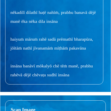
nēkadilī dilathī haṭē nahīṁ, prabhu banavā dējē
manē ēka nēka dila insāna
haiyuṁ māruṁ rahē sadā prēmathī bharapūra,
jōītāṁ nathī jīvanamāṁ mīṭhāṁ pakavāna
insāna banāvī mōkalyō chē tēṁ manē, prabhu
rahēvā dējē chēvaṭa sudhī insāna
Scan Image