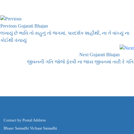
Previous Gujarati Bhajan
લખાયું છે ભાવિ તો સહુનું તો જગમાં, પારદર્શક શાહીથી, ના તેં વાંચ્યું ના
કોઈથી વંચાયું
Next Gujarati Bhajan
જીવનની ગતિ જોજે ફેરવી ના જાય જીવનમાં તારી રે ગતિ
Contact by Postal Address
Bhaav Samadhi Vichaar Samadhi