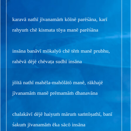
karavā nathī jīvanamāṁ kōīnē parēśāna, karī
rahyuṁ chē kismata tōya manē parēśāna
insāna banāvī mōkalyō chē tēṁ manē prubhu,
rahēvā dējē chēvaṭa sudhī insāna
jōītā nathī mahēla-mahōlātō manē, rākhajē
jīvanamāṁ manē prēmamāṁ dhanavāna
chalakāvī dējē haiyuṁ māruṁ saṁtōṣathī, banī
śakuṁ jīvanamāṁ ēka sācō insāna