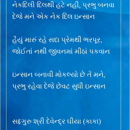
નેકદિલી દિલથી હટે નહીં, પ્રભુ બનવા
દેજે મને એક નેક દિલ ઇન્સાન
હૈયું મારું રહે સદા પ્રેમથી ભરપૂર,
જોઈતાં નથી જીવનમાં મીઠાં પકવાન
ઇન્સાન બનાવી મોકલ્યો છે તેં મને,
પ્રભુ રહેવા દેજે છેવટ સુધી ઇન્સાન
સદ્દગુરુ શ્રી દેવેન્દ્ર ઘીયા (કાકા)