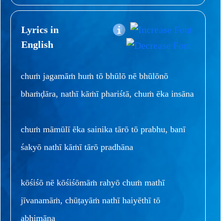
Lyrics in
English
chuṁ jagamāṁ huṁ tō bhūlō nē bhūlōnō
bhaṁḍāra, nathī kāṁī phariśtā, chuṁ ēka insāna
chuṁ māmūlī ēka sainika tārō tō prabhu, banī
śakyō nathī kāṁī tārō pradhāna
kōśiśō nē kōśiśōmāṁ rahyō chuṁ mathī
jīvanamāṁ, chūṭayāṁ nathī haiyēthī tō
abhimāna