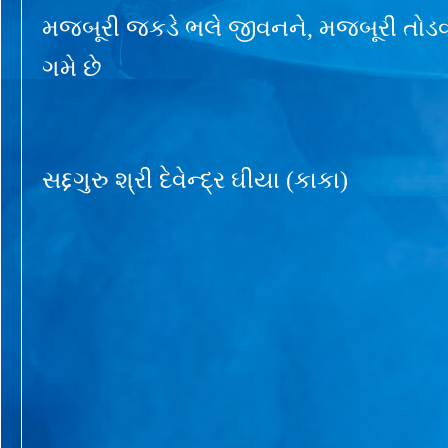
મજબૂરી જકડે ભલે જીવનને, મજબૂરી તોડવી
ગમે છે
સદ્દગુરુ શ્રી દેવેન્દ્ર ઘીયા (કાકા)