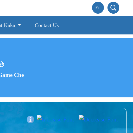
t Kaka
Contact Us
છે
 Game Che