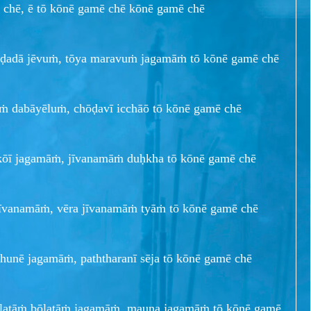
chē, ē tō kōnē gamē chē kōnē gamē chē
aḍadā jēvuṁ, tōya maravuṁ jagamāṁ tō kōnē gamē chē
yuṁ dabāyēluṁ, chōḍavī icchāō tō kōnē gamē chē
kōī jagamāṁ, jīvanamāṁ duḥkha tō kōnē gamē chē
 jīvanamāṁ, vēra jīvanamāṁ tyāṁ tō kōnē gamē chē
ahunē jagamāṁ, paththaranī sēja tō kōnē gamē chē
latāṁ bōlatāṁ jagamāṁ, mauna jagamāṁ tō kōnē gamē