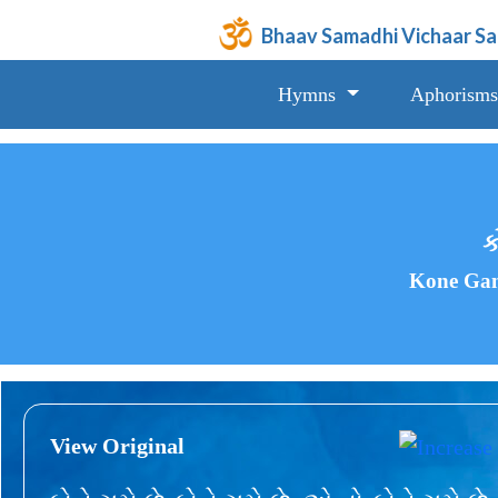
Bhaav Samadhi Vichaar S
Hymns
Aphorisms
ક
Kone Gam
View Original