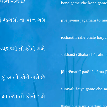
કોને ગમે છે
kōnē gamē chē kōnē gamē 
ં જગમાં તો કોને ગમે
jīvē jīvana jagamāṁ tō m
icchāōthī rahē bhalē hai
 ઇચ્છાઓ તો કોને ગમે
sukhanā cāhaka chē sahu 
jō prēmathī patē jē kāma
ુઃખ તો કોને ગમે છે
suṁvālī śaiyā gamē chē s
ાં ત્યાં તો કોને ગમે
thākē bhalē mukhaḍuṁ bō