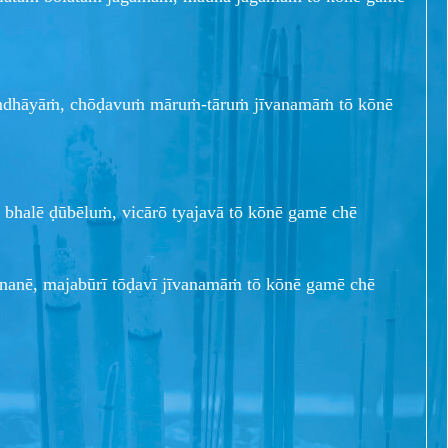
ṁdhāyāṁ, chōḍavuṁ māruṁ-tāruṁ jīvanamāṁ tō kōnē
halē ḍūbēluṁ, vicārō tyajavā tō kōnē gamē chē
ananē, majabūrī tōḍavī jīvanamāṁ tō kōnē gamē chē