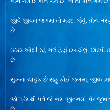
કોને ગમે છે કોને ગમે છે, એ તો કોને ગમે છે 
જીવે જીવન જગમાં તો મડદા જેવું, તોય મરવુ
છે
ઇચ્છાઓથી રહે ભલે હૈયું દબાયેલું, છોડવી
છે
સુખના ચાહક છે સહુ કોઈ જગમાં, જીવનમાં દ
જો પ્રેમથી પતે જે કામ જીવનમાં, વેર જીવનમ
છે