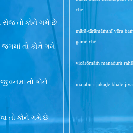
chē
 સેજ તો કોને ગમે છે
mārā-tārāmāṁthī vēra ba
gamē chē
ન જગમાં તો કોને ગમે
vicārōmāṁ manaḍuṁ rahē b
ું જીવનમાં તો કોને
majabūrī jakaḍē bhalē jīv
જવા તો કોને ગમે છે