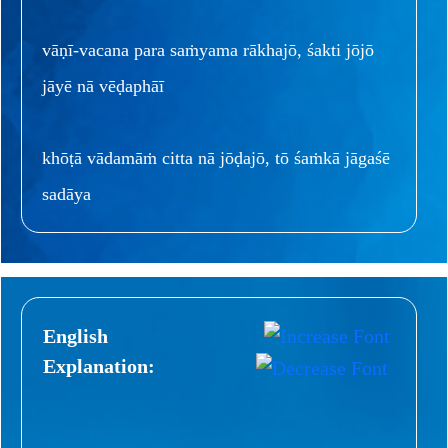
vāṇī-vacana para saṁyama rākhajō, śakti jōjō
jāyē nā vēḍaphāī
khōṭā vādamāṁ citta nā jōḍajō, tō śaṁkā jāgaśē
sadāya
English
Explanation: