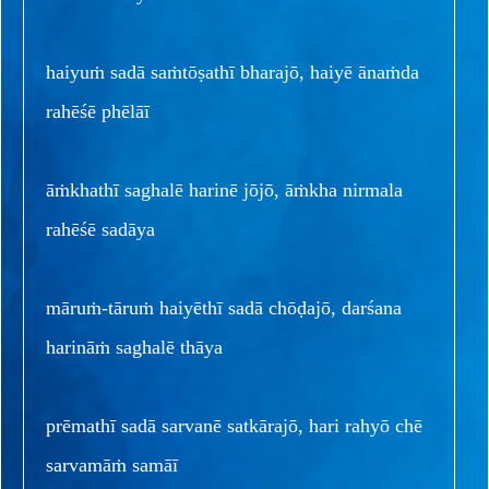
haiyuṁ sadā saṁtōṣathī bharajō, haiyē ānaṁda
rahēśē phēlāī
āṁkhathī saghalē harinē jōjō, āṁkha nirmala
rahēśē sadāya
māruṁ-tāruṁ haiyēthī sadā chōḍajō, darśana
harināṁ saghalē thāya
prēmathī sadā sarvanē satkārajō, hari rahyō chē
sarvamāṁ samāī