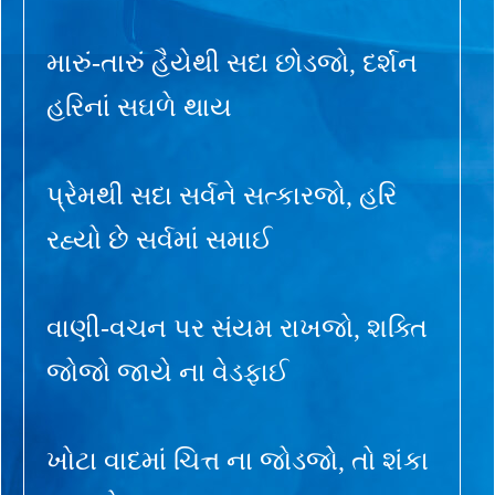
મારું-તારું હૈયેથી સદા છોડજો, દર્શન
હરિનાં સઘળે થાય
પ્રેમથી સદા સર્વને સત્કારજો, હરિ
રહ્યો છે સર્વમાં સમાઈ
વાણી-વચન પર સંયમ રાખજો, શક્તિ
જોજો જાયે ના વેડફાઈ
ખોટા વાદમાં ચિત્ત ના જોડજો, તો શંકા