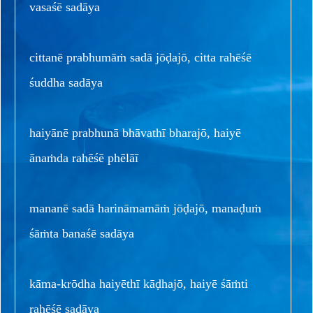
vasaśē sadāya
cittanē prabhumāṁ sadā jōḍajō, citta rahēśē
śuddha sadāya
haiyānē prabhunā bhāvathī bharajō, haiyē
ānaṁda rahēśē phēlāī
mananē sadā harināmamāṁ jōḍajō, manaḍuṁ
śāṁta banaśē sadāya
kāma-krōdha haiyēthī kāḍhajō, haiyē śāṁti
rahēśē sadāya