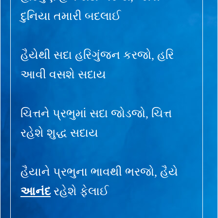
દુનિયા તમારી બદલાઈ
હૈયેથી સદા હરિગુંજન કરજો, હરિ
આવી વસશે સદાય
ચિત્તને પ્રભુમાં સદા જોડજો, ચિત્ત
રહેશે શુદ્ધ સદાય
હૈયાને પ્રભુના ભાવથી ભરજો, હૈયે
આનંદ
રહેશે ફેલાઈ