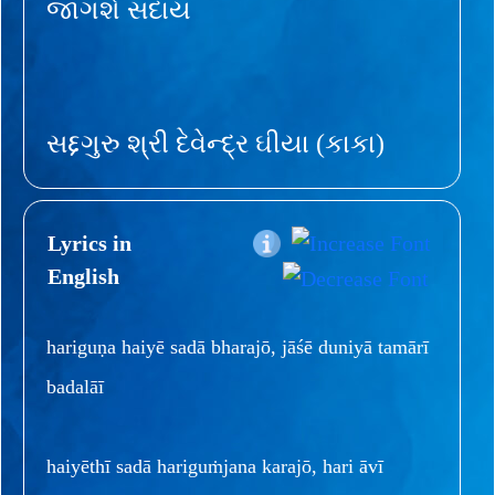
જાગશે સદાય
સદ્દગુરુ શ્રી દેવેન્દ્ર ઘીયા (કાકા)
Lyrics in
English
hariguṇa haiyē sadā bharajō, jāśē duniyā tamārī
badalāī
haiyēthī sadā hariguṁjana karajō, hari āvī