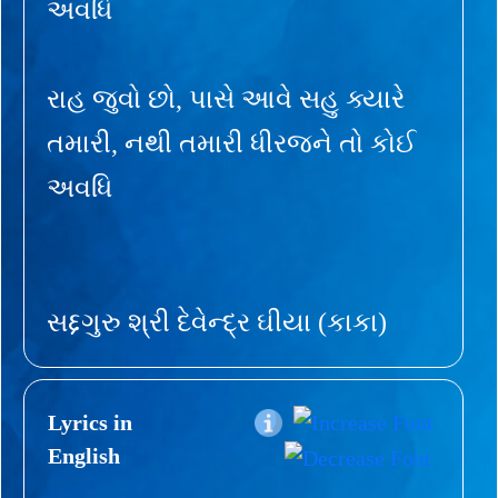
અવધિ
રાહ જુવો છો, પાસે આવે સહુ ક્યારે
તમારી, નથી તમારી ધીરજને તો કોઈ
અવધિ
સદ્દગુરુ શ્રી દેવેન્દ્ર ઘીયા (કાકા)
Lyrics in
English