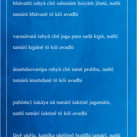
bhāvathī rahyā chō sahunāṁ haiyāṁ jītatā, nathī
tamārā bhāvanē tō kōī avadhi
varasāvatā rahyā chō jaga para sadā kr̥pā, nathī
tamārī kr̥pānē tō kōī avadhi
ānaṁdasvarūpa rahyā chō tamē prabhu, nathī
tamārā ānaṁdanē tō kōī avadhi
pahōṁcī śakāya nā tamārī śaktinē jagamāṁ,
nathī tamārī śaktinē tō kōī avadhi
lāvē ukēla, kaṁīka ukēlōnō buddhi tamārī, nathī