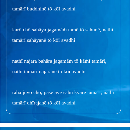
tamārī buddhinē tō kōī avadhi
karō chō sahāya jagamāṁ tamē tō sahunē, nathī
tamārī sahāyanē tō kōī avadhi
nathī najara bahāra jagamāṁ tō kāṁī tamārī,
nathī tamārī najaranē tō kōī avadhi
rāha juvō chō, pāsē āvē sahu kyārē tamārī, nathī
tamārī dhīrajanē tō kōī avadhi