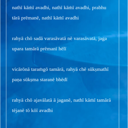
nathī kāṁī avadhi, nathī kāṁī avadhi, prabhu
tārā prēmanē, nathī kāṁī avadhi
rahyā chō sadā varasāvatā nē varasāvatā, jaga
upara tamārā prēmanī hēlī
vicārōnā taraṁgō tamārā, rahyā chē sūkṣmathī
paṇa sūkṣma staranē bhēdī
rahyā chō ajavālatā ā jaganē, nathī kāṁī tamārā
tējanē tō kōī avadhi