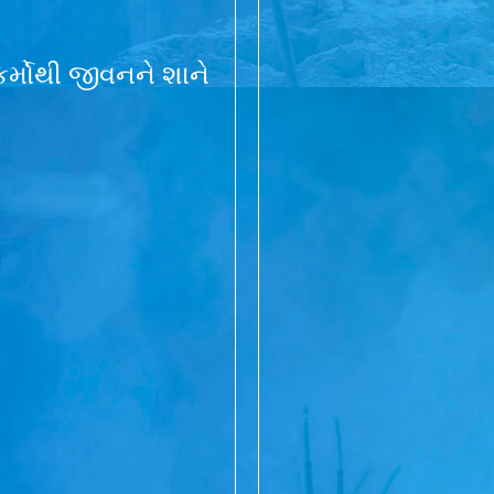
ર્મોથી જીવનને શાને