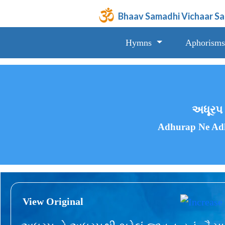
Bhaav Samadhi Vichaar S
Hymns
Aphorisms
અધૂરપ ન
Adhurap Ne Adh
View Original