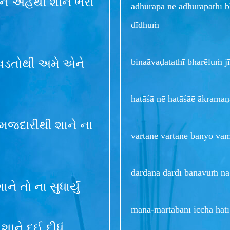
ાને અહંથી શાને ભરી
adhūrapa nē adhūrapathī b
dīdhuṁ
binaāvaḍatathī bharēluṁ j
વડતોથી અમે એને
hatāśā nē hatāśāē ākrama
સમજદારીથી શાને ના
vartanē vartanē banyō vā
dardanā dardī banavuṁ nā
ે તો ના સુધાર્યું
māna-martabānī icchā hatī
 શાને દઈ દીધું