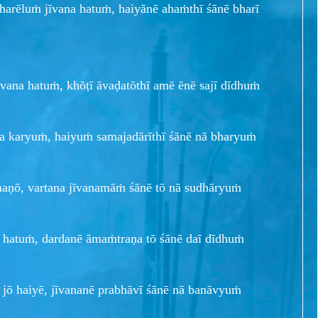
harēluṁ jīvana hatuṁ, haiyānē ahaṁthī śānē bharī
īvana hatuṁ, khōṭī āvaḍatōthī amē ēnē sajī dīdhuṁ
ṇa karyuṁ, haiyuṁ samajadārīthī śānē nā bharyuṁ
maṇō, vartana jīvanamāṁ śānē tō nā sudhāryuṁ
 hatuṁ, dardanē āmaṁtraṇa tō śānē daī dīdhuṁ
 jō haiyē, jīvananē prabhāvī śānē nā banāvyuṁ