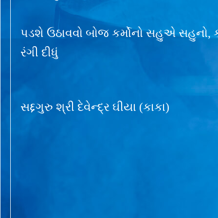
પડશે ઉઠાવવો બોજ કર્મોનો સહુએ સહુનો, ક
રંગી દીધું
સદ્દગુરુ શ્રી દેવેન્દ્ર ઘીયા (કાકા)