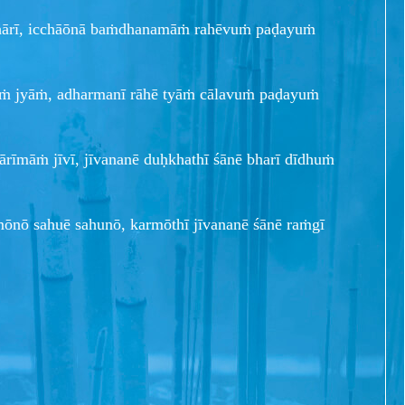
adhārī, icchāōnā baṁdhanamāṁ rahēvuṁ paḍayuṁ
āṁ jyāṁ, adharmanī rāhē tyāṁ cālavuṁ paḍayuṁ
ārīmāṁ jīvī, jīvananē duḥkhathī śānē bharī dīdhuṁ
mōnō sahuē sahunō, karmōthī jīvananē śānē raṁgī