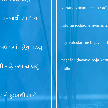
vartana vinānī icchāō v
 પ્રભાવી શાને ના
rōkī nā icchāōnē jīvanam
bējavābadārī nē bējavābad
ધનમાં રહેવું પડયું
paḍaśē uṭhāvavō bōja kar
રાહે ત્યાં ચાલવું
dīdhuṁ
નને દુઃખથી શાને