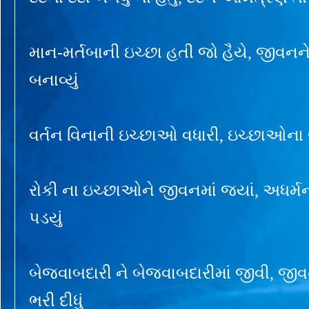
માન-મર્તબાની ઇચ્છા હતી જો હૈયે, જીવનને
બનાવ્યું
વર્તન વિનાની ઇચ્છાઓ વધારી, ઇચ્છાઓના બં
રોકી ના ઇચ્છાઓને જીવનમાં જ્યાં, અધર્મની 
પડયું
બેજવાબદારી ને બેજવાબદારીમાં જીવી, જીવ
ભરી દીધું