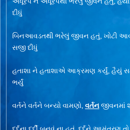
અધૂરપ ને અધૂરપથી ભરેલું જીવન હતું, હૈય
દીધું
બિનઆવડતથી ભરેલું જીવન હતું, ખોટી આ
સજી દીધું
હતાશા ને હતાશાએ આક્રમણ કર્યું, હૈયું 
ભર્યું
વર્તને વર્તને બન્યો વામણો,
વર્તન
જીવનમાં શાન
દર્દના દર્દી બનવું ના હતું, દર્દને આમંત્રણ તો