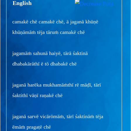
English
camakē chē camakē chē, ā jaganā khūṇē
khūṇāmāṁ tēja tāruṁ camakē chē
jagamāṁ sahunā haiyē, tārā śaktinā
dhabakārāthī ē tō dhabakē chē
jaganā harēka mukhamāṁthī rē māḍī, tārī
śaktithī vāṇī raṇakē chē
jaganā sarvē vicārōmāṁ, tārī śaktināṁ tēja
ēmāṁ pragaṭē chē