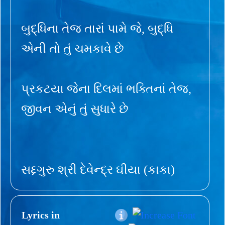
બુદ્ધિના તેજ તારાં પામે જે, બુદ્ધિ
એની તો તું ચમકાવે છે
પ્રકટયા જેના દિલમાં ભક્તિનાં તેજ,
જીવન એનું તું સુધારે છે
સદ્દગુરુ શ્રી દેવેન્દ્ર ઘીયા (કાકા)
Lyrics in