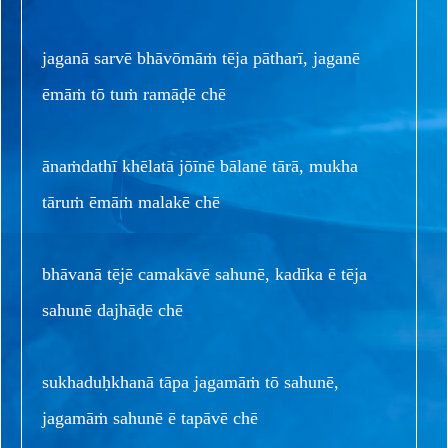
jaganā sarvē bhāvōmāṁ tēja pātharī, jaganē
ēmāṁ tō tuṁ ramāḍē chē
ānaṁdathī khēlatā jōīnē bālanē tārā, mukha
tāruṁ ēmāṁ malakē chē
bhāvanā tējē camakāvē sahunē, kadīka ē tēja
sahunē dajhāḍē chē
sukhaduḥkhanā tāpa jagamāṁ tō sahunē,
jagamāṁ sahunē ē tapāvē chē