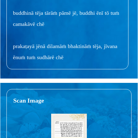
buddhinā tēja tārāṁ pāmē jē, buddhi ēnī tō tuṁ
camakāvē chē
prakaṭayā jēnā dilamāṁ bhaktināṁ tēja, jīvana
ēnuṁ tuṁ sudhārē chē
Scan Image