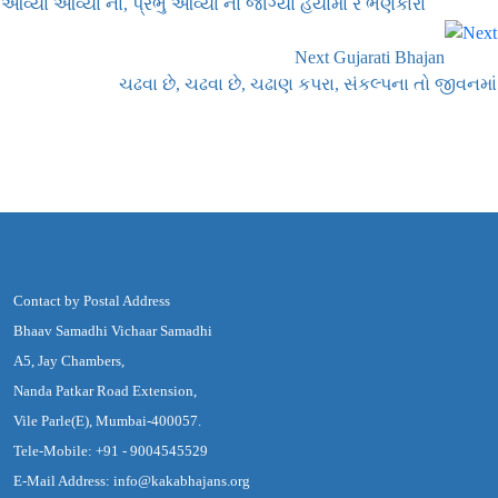
આવ્યા આવ્યા ના, પ્રભુ આવ્યા ના જાગ્યા હૈયાંમાં રે ભણકારા
Next Gujarati Bhajan
ચઢવા છે, ચઢવા છે, ચઢાણ કપરા, સંકલ્પના તો જીવનમાં
Contact by Postal Address
Bhaav Samadhi Vichaar Samadhi
A5, Jay Chambers,
Nanda Patkar Road Extension,
Vile Parle(E), Mumbai-400057.
Tele-Mobile: +91 - 9004545529
E-Mail Address: info@kakabhajans.org