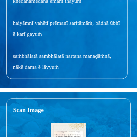
khēdānamēdāna ēmāṁ thayuṁ
haiyāṁnī vahētī prēmanī saritāmāṁ, bādhā ūbhī
ē karī gayuṁ
saṁbhālatā saṁbhālatā nartana manaḍāṁnā,
nākē dama ē lāvyuṁ
Scan Image