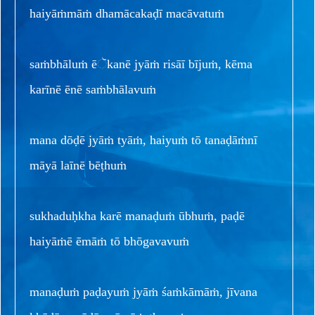
haiyāṁmāṁ dhamācakaḍī macāvatuṁ
saṁbhāluṁ ēૅkanē jyāṁ risāī bījuṁ, kēma
karīnē ēnē saṁbhālavuṁ
mana dōḍē jyāṁ tyāṁ, haiyuṁ tō tanaḍāṁnī
māyā laīnē bēṭhuṁ
sukhaduḥkha karē manaḍuṁ ūbhuṁ, paḍē
haiyāṁē ēmāṁ tō bhōgavavuṁ
manaḍuṁ paḍayuṁ jyāṁ śaṁkāmāṁ, jīvana