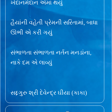
ખેદાનમેદાન એમાં થયું
હૈયાંની વહેતી પ્રેમની સરિતામાં, બાધા
ઊભી એ કરી ગયું
સંભાળતા સંભાળતા નર્તન મનડાંના,
નાકે દમ એ લાવ્યું
સદ્દગુરુ શ્રી દેવેન્દ્ર ઘીયા (કાકા)