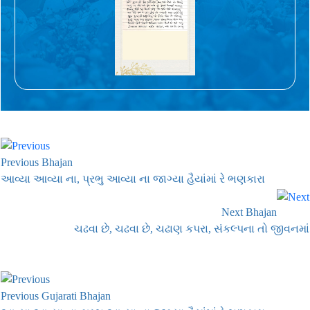
Previous Bhajan
આવ્યા આવ્યા ના, પ્રભુ આવ્યા ના જાગ્યા હૈયાંમાં રે ભણકારા
Next Bhajan
ચઢવા છે, ચઢવા છે, ચઢાણ કપરા, સંકલ્પના તો જીવનમાં
Previous Gujarati Bhajan