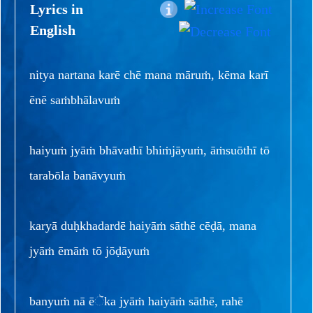
Lyrics in
English
nitya nartana karē chē mana māruṁ, kēma karī
ēnē saṁbhālavuṁ
haiyuṁ jyāṁ bhāvathī bhiṁjāyuṁ, āṁsuōthī tō
tarabōla banāvyuṁ
karyā duḥkhadardē haiyāṁ sāthē cēḍā, mana
jyāṁ ēmāṁ tō jōḍāyuṁ
banyuṁ nā ēૅka jyāṁ haiyāṁ sāthē, rahē