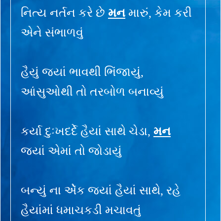
નિત્ય નર્તન કરે છે
મન
મારું, કેમ કરી
એને સંભાળવું
હૈયું જ્યાં ભાવથી ભિંજાયું,
આંસુઓથી તો તરબોળ બનાવ્યું
કર્યા દુઃખદર્દે હૈયાં સાથે ચેડા,
મન
જ્યાં એમાં તો જોડાયું
બન્યું ના એૅક જ્યાં હૈયાં સાથે, રહે
હૈયાંમાં ધમાચકડી મચાવતું