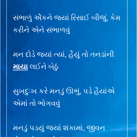
સંભાળું એૅકને જ્યાં રિસાઈ બીજું, કેમ
કરીને એને સંભાળવું
મન દોડે જ્યાં ત્યાં, હૈયું તો તનડાંની
માયા
લઈને બેઠું
સુખદુઃખ કરે મનડું ઊભું, પડે હૈયાંએ
એમાં તો ભોગવવું
મનડું પડયું જ્યાં શંકામાં, જીવન