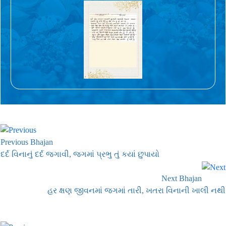
Previous Bhajan
દર્દ વિનાનું દર્દ જગાવી, જગમાં પ્રભુ તું કયાં છુપાયો
Next Bhajan
હર ક્ષણ જીવનમાં જગમાં તારી, ખતરા વિનાની ખાલી નથી