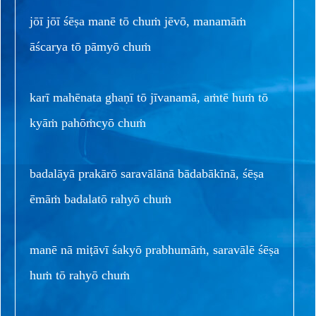
jōī jōī śēṣa manē tō chuṁ jēvō, manamāṁ
āścarya tō pāmyō chuṁ
karī mahēnata ghaṇī tō jīvanamā, aṁtē huṁ tō
kyāṁ pahōṁcyō chuṁ
badalāyā prakārō saravālānā bādabākīnā, śēṣa
ēmāṁ badalatō rahyō chuṁ
manē nā miṭāvī śakyō prabhumāṁ, saravālē śēṣa
huṁ tō rahyō chuṁ