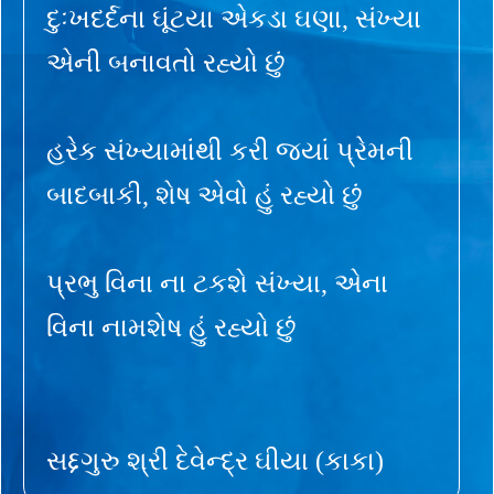
દુઃખદર્દના ઘૂંટયા એકડા ઘણા, સંખ્યા
એની બનાવતો રહ્યો છું
હરેક સંખ્યામાંથી કરી જ્યાં પ્રેમની
બાદબાકી, શેષ એવો હું રહ્યો છું
પ્રભુ વિના ના ટકશે સંખ્યા, એના
વિના નામશેષ હું રહ્યો છું
સદ્દગુરુ શ્રી દેવેન્દ્ર ઘીયા (કાકા)