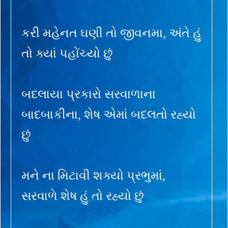
કરી મહેનત ઘણી તો જીવનમા, અંતે હું
તો ક્યાં પહોંચ્યો છું
બદલાયા પ્રકારો સરવાળાના
બાદબાકીના, શેષ એમાં બદલતો રહ્યો
છું
મને ના મિટાવી શક્યો પ્રભુમાં,
સરવાળે શેષ હું તો રહ્યો છું