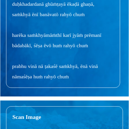
duḥkhadardanā ghūṁṭayā ēkaḍā ghaṇā,
saṁkhyā ēnī banāvatō rahyō chuṁ
harēka saṁkhyāmāṁthī karī jyāṁ prēmanī
bādabākī, śēṣa ēvō huṁ rahyō chuṁ
prabhu vinā nā ṭakaśē saṁkhyā, ēnā vinā
nāmaśēṣa huṁ rahyō chuṁ
Scan Image