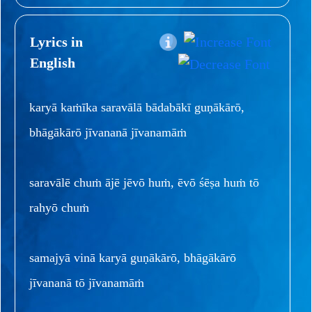
Lyrics in
English
karyā kaṁīka saravālā bādabākī guṇākārō,
bhāgākārō jīvananā jīvanamāṁ
saravālē chuṁ ājē jēvō huṁ, ēvō śēṣa huṁ tō
rahyō chuṁ
samajyā vinā karyā guṇākārō, bhāgākārō
jīvananā tō jīvanamāṁ