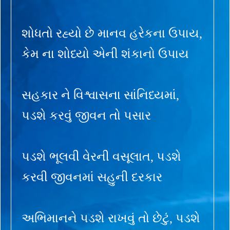
શોધતો રહ્યો છે માનવ હરેકના ઉપાય,
કેમ ના શોધ્યો એની શંકાનો ઉપાય
સહકાર ને વિશ્વાસના સાંનિધ્યમાં,
પડશે કરવું જીવન તો પસાર
પડશે ભૂલવી વેરની વસૂલાત, પડશે
કરવી જીવનમાં સહુની દરકાર
અભિમાનને પડશે રાખવું તો છેટું, પડશે