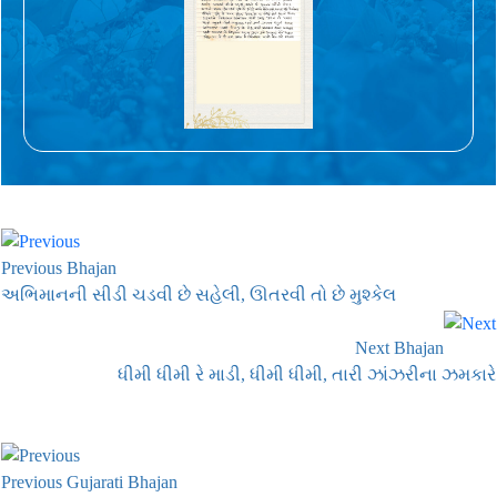
Previous Bhajan
અભિમાનની સીડી ચડવી છે સહેલી, ઊતરવી તો છે મુશ્કેલ
Next Bhajan
ધીમી ધીમી રે માડી, ધીમી ધીમી, તારી ઝાંઝરીના ઝમકારે
Previous Gujarati Bhajan