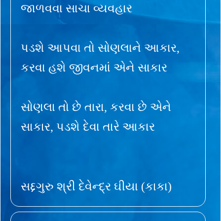
જાળવવા સાચા વ્યવહાર
પડશે આપવા તો સોણલાને આકાર,
કરવા હશે જીવનમાં એને સાકાર
સોણલા તો છે તારા, કરવા છે એને
સાકાર, પડશે દેવા તારે આકાર
સદ્દગુરુ શ્રી દેવેન્દ્ર ઘીયા (કાકા)