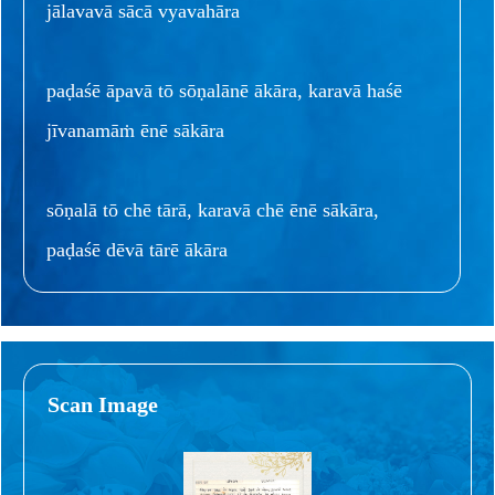
jālavavā sācā vyavahāra
paḍaśē āpavā tō sōṇalānē ākāra, karavā haśē
jīvanamāṁ ēnē sākāra
sōṇalā tō chē tārā, karavā chē ēnē sākāra,
paḍaśē dēvā tārē ākāra
Scan Image