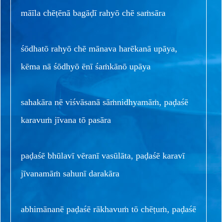
māīla chēṭēnā bagāḍī rahyō chē saṁsāra
śōdhatō rahyō chē mānava harēkanā upāya,
kēma nā śōdhyō ēnī śaṁkānō upāya
sahakāra nē viśvāsanā sāṁnidhyamāṁ, paḍaśē
karavuṁ jīvana tō pasāra
paḍaśē bhūlavī vēranī vasūlāta, paḍaśē karavī
jīvanamāṁ sahunī darakāra
abhimānanē paḍaśē rākhavuṁ tō chēṭuṁ, paḍaśē