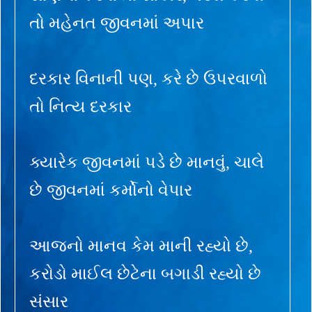
તો મહેનત જીવનમાં અપાર
દરકાર વિનાની પણ, કરે છે ઉપરવાળો
તો નિત્ય દરકાર
ક્યારેક જીવનમાં પડે છે માનવું, ચાલે
છે જીવનમાં કર્મોનો વેપાર
આજનો માનવ કેમ માની રહ્યો છે,
કરોડો માઈલ છેટેના બગાડી રહ્યો છે
સંસાર