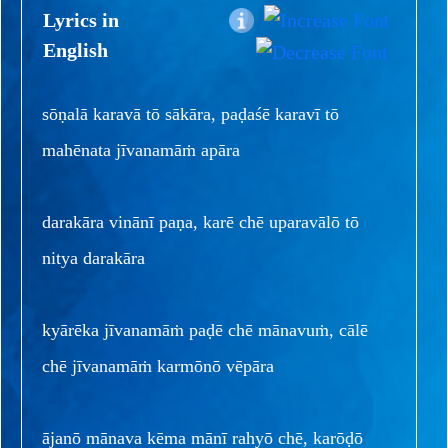
Lyrics in
English
sōṇalā karavā tō sākāra, paḍaśē karavī tō
mahēnata jīvanamāṁ apāra
darakāra vinānī paṇa, karē chē uparavālō tō
nitya darakāra
kyārēka jīvanamāṁ paḍē chē mānavuṁ, cālē
chē jīvanamāṁ karmōnō vēpāra
ājanō mānava kēma mānī rahyō chē, karōḍō