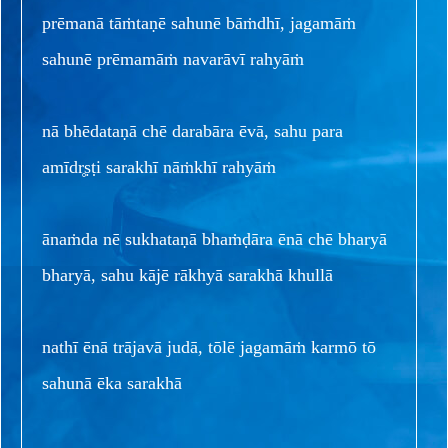
prēmanā tāṁtaṇē sahunē bāṁdhī, jagamāṁ
sahunē prēmamāṁ navarāvī rahyāṁ
nā bhēdataṇā chē darabāra ēvā, sahu para
amīdr̥ṣṭi sarakhī nāṁkhī rahyāṁ
ānaṁda nē sukhataṇā bhaṁḍāra ēnā chē bharyā
bharyā, sahu kājē rākhyā sarakhā khullā
nathī ēnā trājavā judā, tōlē jagamāṁ karmō tō
sahunā ēka sarakhā