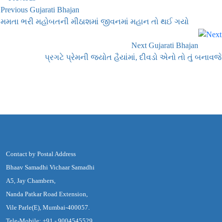
Previous Gujarati Bhajan
મમતા ભરી મહોબતની મીઠાશમાં જીવનમાં મહાન તો થઈ ગયો
Next Gujarati Bhajan
પ્રગટે પ્રેમની જ્યોત હૈયાંમાં, દીવડો એનો તો તું બનાવજે
Contact by Postal Address
Bhaav Samadhi Vichaar Samadhi
A5, Jay Chambers,
Nanda Patkar Road Extension,
Vile Parle(E), Mumbai-400057.
Tele-Mobile: +91 - 9004545529