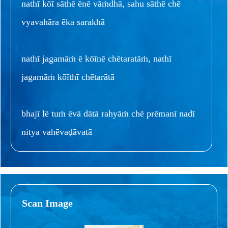
nathī kōī sāthē ēnē vāṁdhā, sahu sāthē chē
vyavahāra ēka sarakhā
nathī jagamāṁ ē kōīnē chētaratāṁ, nathī
jagamāṁ kōīthī chētarātā
bhajī lē tuṁ ēvā dātā rahyāṁ chē prēmanī nadī
nitya vahēvaḍāvatā
Scan Image