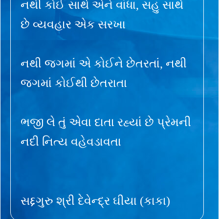
નથી કોઈ સાથે એને વાંધા, સહુ સાથે
છે વ્યવહાર એક સરખા
નથી જગમાં એ કોઈને છેતરતાં, નથી
જગમાં કોઈથી છેતરાતા
ભજી લે તું એવા દાતા રહ્યાં છે પ્રેમની
નદી નિત્ય વહેવડાવતા
સદ્દગુરુ શ્રી દેવેન્દ્ર ઘીયા (કાકા)