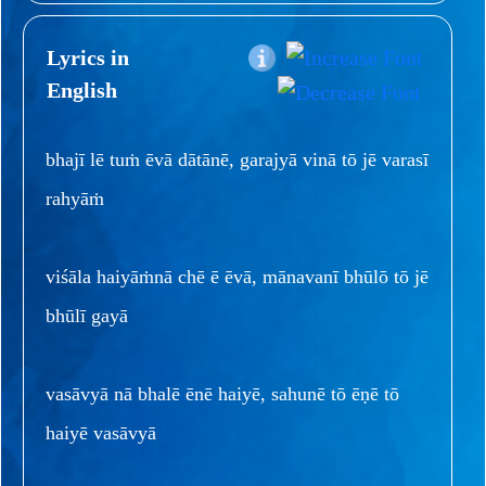
Lyrics in
English
bhajī lē tuṁ ēvā dātānē, garajyā vinā tō jē varasī
rahyāṁ
viśāla haiyāṁnā chē ē ēvā, mānavanī bhūlō tō jē
bhūlī gayā
vasāvyā nā bhalē ēnē haiyē, sahunē tō ēṇē tō
haiyē vasāvyā