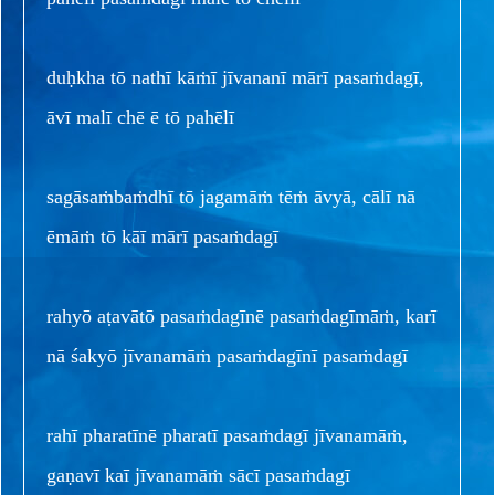
duḥkha tō nathī kāṁī jīvananī mārī pasaṁdagī,
āvī malī chē ē tō pahēlī
sagāsaṁbaṁdhī tō jagamāṁ tēṁ āvyā, cālī nā
ēmāṁ tō kāī mārī pasaṁdagī
rahyō aṭavātō pasaṁdagīnē pasaṁdagīmāṁ, karī
nā śakyō jīvanamāṁ pasaṁdagīnī pasaṁdagī
rahī pharatīnē pharatī pasaṁdagī jīvanamāṁ,
gaṇavī kaī jīvanamāṁ sācī pasaṁdagī