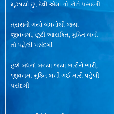
મૂંઝાયો છું, દેવી એમાં તો કોને પસંદગી
ત્રાસતો ગયો બંધનોથી જ્યાં
જીવનમાં, છૂટી આસક્તિ, મુક્તિ બની
તો પહેલી પસંદગી
હશે બંધનો બન્યા જ્યાં ભારીને ભારી,
જીવનમાં મુક્તિ બની ગઈ મારી પહેલી
પસંદગી