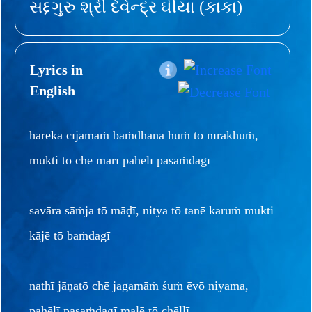
સદ્દગુરુ શ્રી દેવેન્દ્ર ઘીયા (કાકા)
Lyrics in
English
harēka cījamāṁ baṁdhana huṁ tō nīrakhuṁ,
mukti tō chē mārī pahēlī pasaṁdagī
savāra sāṁja tō māḍī, nitya tō tanē karuṁ mukti
kājē tō baṁdagī
nathī jāṇatō chē jagamāṁ śuṁ ēvō niyama,
pahēlī pasaṁdagī malē tō chēllī