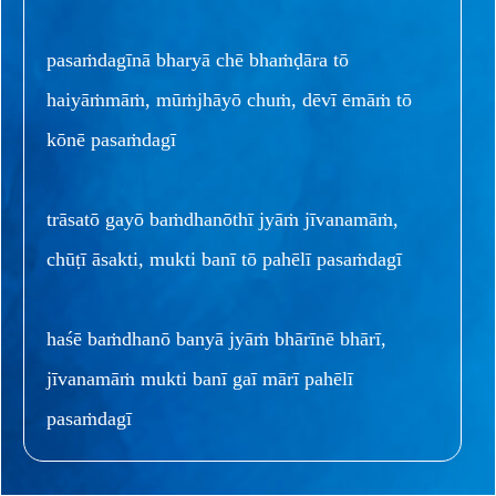
pasaṁdagīnā bharyā chē bhaṁḍāra tō
haiyāṁmāṁ, mūṁjhāyō chuṁ, dēvī ēmāṁ tō
kōnē pasaṁdagī
trāsatō gayō baṁdhanōthī jyāṁ jīvanamāṁ,
chūṭī āsakti, mukti banī tō pahēlī pasaṁdagī
haśē baṁdhanō banyā jyāṁ bhārīnē bhārī,
jīvanamāṁ mukti banī gaī mārī pahēlī
pasaṁdagī