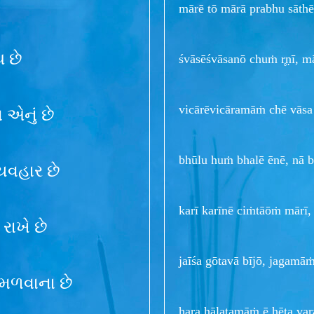
mārē tō mārā prabhu sāthē 
ધ છે
śvāsēśvāsanō chuṁ r̥ṇī, m
vicārēvicāramāṁ chē vāsa
વ એનું છે
bhūlu huṁ bhalē ēnē, nā 
્યવહાર છે
karī karīnē ciṁtāōṁ mārī
રાખે છે
jaīśa gōtavā bījō, jagamā
 મળવાના છે
hara hālatamāṁ ē hēta var