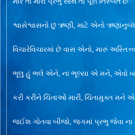
મારે તો મારા પ્રભુ સાથે તો પૂરી નિસ્બત છે
શ્વાસેશ્વાસનો છું ઋણી, માટે એનો ઋણાનુબં
વિચારેવિચારમાં છે વાસ એનો, મારું અસ્તિત્ત્
ભૂલુ હું ભલે એને, ના ભૂલ્યા એ મને, એવો વ
કરી કરીને ચિંતાઓં મારી, ચિંતામુક્ત મને એ 
જઈશ ગોતવા બીજો, જગમાં પ્રભુ જેવા ના