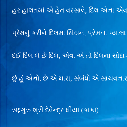
હર હાલતમાં એ હેત વરસાવે, દિલ એના એવા 
પ્રેમનું કરીને દિલમાં સિંચન, પ્રેમના પ્યાલા
દઈ દિલ લે છે દિલ, એવા એ તો દિલના સોદા
છું હું એનો, છે એ મારા, સંબંધો એ સાચવનાર
સદ્દગુરુ શ્રી દેવેન્દ્ર ઘીયા (કાકા)