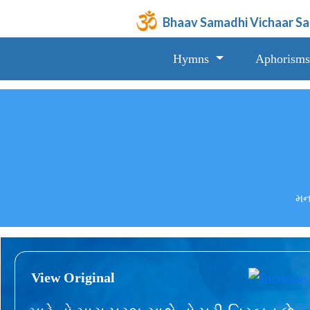
Bhaav Samadhi Vichaar S
Hymns
Aphorisms
મન,
View Original