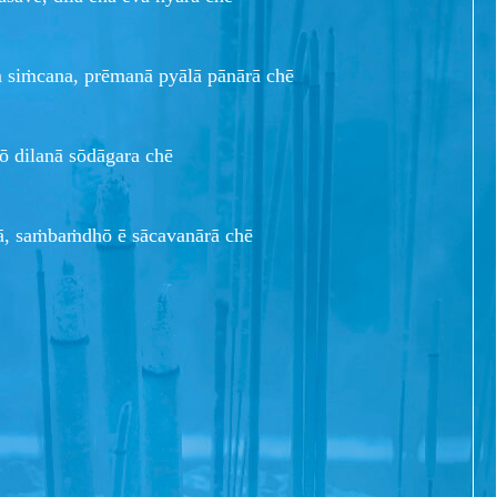
siṁcana, prēmanā pyālā pānārā chē
 tō dilanā sōdāgara chē
ā, saṁbaṁdhō ē sācavanārā chē