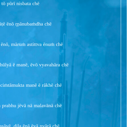
tō pūrī nisbata chē
āṭē ēnō r̥ṇānubaṁdha chē
 ēnō, māruṁ astittva ēnuṁ chē
bhūlyā ē manē, ēvō vyavahāra chē
, ciṁtāmukta manē ē rākhē chē
ṁ prabhu jēvā nā malavānā chē
asāvē, dila ēnā ēvā nyārā chē