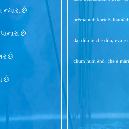
ન્યારા છે
prēmanuṁ karīnē dilamāṁ 
 પાનારા છે
daī dila lē chē dila, ēvā ē
ગર છે
chuṁ huṁ ēnō, chē ē mār
ા છે