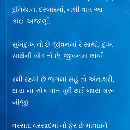
દુનિયાના દરબારમાં, નથી વાત આ
કાંઈ અજાણી
સુખદુઃખ તો છે જીવનમાં રે સાથી, દુઃખ
સાથેની સોડ તો છે, જીવનમાં લાંબી
રમી રહ્યાં છે જગમાં સહું તો અંતાક્ષરી,
થાય ના એક વાત પૂરી થઈ જાય શરૂ
બીજી
વરસાદ વરસાદમાં તો ફેર છે માવઠાને