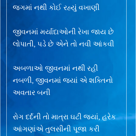
જગમાં નથી કોઈ રહ્યું વખાણી
જીવનમાં મર્યાદાઓની રેખા જાય છે
લોપાતી, પડે છે એને તો નવી આંકવી
અબળાઓ જીવનમાં નથી રહી
નબળી, જીવનમાં જ્યાં એ શક્તિનો
અવતાર બની
રોગ દર્દની તો માત્રા ઘટી જ્યાં, હરેક
આંગણાંએ તુલસીની પૂજા કરી