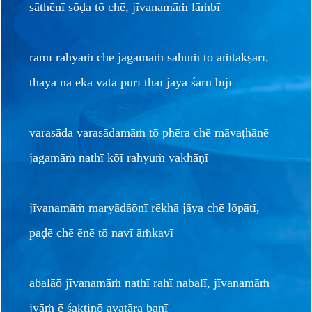
sāthēnī sōḍa tō chē, jīvanamāṁ lāṁbī
ramī rahyāṁ chē jagamāṁ sahuṁ tō aṁtākṣarī,
thāya nā ēka vāta pūrī thaī jāya śarū bījī
varasāda varasādamāṁ tō phēra chē māvaṭhānē
jagamāṁ nathī kōī rahyuṁ vakhāṇī
jīvanamāṁ maryādāōnī rēkhā jāya chē lōpātī,
paḍē chē ēnē tō navī āṁkavī
abalāō jīvanamāṁ nathī rahī nabalī, jīvanamāṁ
jyāṁ ē śaktinō avatāra banī