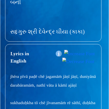
બની
સદ્દગુરુ શ્રી દેવેન્દ્ર ઘીયા (કાકા)
Lyrics in
English
jhēra pīvā paḍē chē jagamāṁ jāṇī jāṇī, duniyānā
darabāramāṁ, nathī vāta ā kāṁī ajāṇī
sukhaduḥkha tō chē jīvanamāṁ rē sāthī, duḥkha