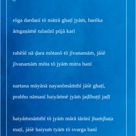
rōga dardanī tō mātrā ghaṭī jyāṁ, harēka
āṁgaṇāṁē tulasīnī pūjā karī
rahēśē nā ḍara mōtanō tō jīvanamāṁ, jāśē
jīvanamāṁ mōta tō jyāṁ mitra banī
nartana māyānā nayanōmāṁthī jāśē ghaṭī,
prabhu nāmanī haiyāṁnē jyāṁ jaḍībuṭṭī jaḍī
haiyāṁmāṁthī tō jyāṁ mārā tārānī jhaṁjhaṭa
maṭī, jāśē haiyuṁ tyāṁ tō svarga banī