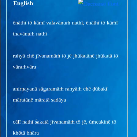
English
ēnāthī tō kāṁī valavānuṁ nathī, ēnāthī tō kāṁī
thavānuṁ nathī
rahyā chē jīvanamāṁ tō jē jhūkatānē jhūkatā tō
vāraṁvāra
anirṇayanā sāgaramāṁ rahyāṁ chē ḍūbakī
māratānē māratā sadāya
cālī nathī śakatā jīvanamāṁ tō jē, ūṁcakīnē tō
khōṭā bhāra