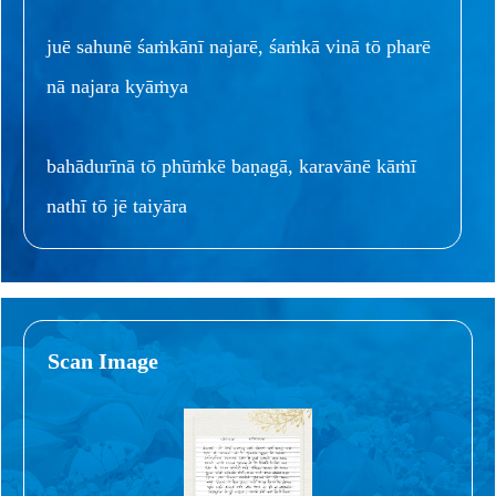
juē sahunē śaṁkānī najarē, śaṁkā vinā tō pharē
nā najara kyāṁya
bahādurīnā tō phūṁkē baṇagā, karavānē kāṁī
nathī tō jē taiyāra
Scan Image