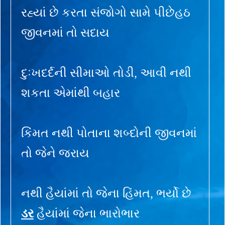
રહ્યાં છે કરતા સંજોગો સામે પીછેહઠ
જીવનમાં તો સદાય
દુઃખદર્દની સીમાઓ તોડી, આવી નથી
શકતા એમાંથી બહાર
કિંમત નથી પોતાના શબ્દોની જીવનમાં
તો જેને જરાય
નથી હૈયાંમાં તો જેના હિંમત, ભર્યો છે
ડર
હૈયાંમાં જેના ભારોભાર