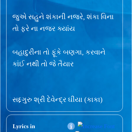
જુએ સહુને શંકાની નજરે, શંકા વિના
તો ફરે ના નજર ક્યાંય
બહાદુરીના તો ફૂંકે બણગા, કરવાને
કાંઈ નથી તો જે તૈયાર
સદ્દગુરુ શ્રી દેવેન્દ્ર ઘીયા (કાકા)
Lyrics in