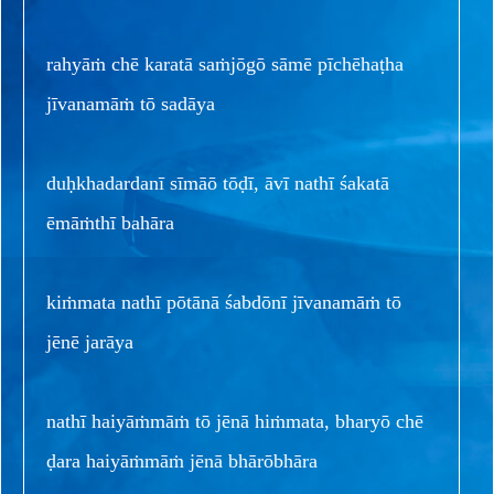
rahyāṁ chē karatā saṁjōgō sāmē pīchēhaṭha
jīvanamāṁ tō sadāya
duḥkhadardanī sīmāō tōḍī, āvī nathī śakatā
ēmāṁthī bahāra
kiṁmata nathī pōtānā śabdōnī jīvanamāṁ tō
jēnē jarāya
nathī haiyāṁmāṁ tō jēnā hiṁmata, bharyō chē
ḍara haiyāṁmāṁ jēnā bhārōbhāra