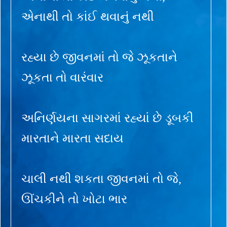
એનાથી તો કાંઈ થવાનું નથી
રહ્યા છે જીવનમાં તો જે ઝૂકતાને
ઝૂકતા તો વારંવાર
અનિર્ણયના સાગરમાં રહ્યાં છે ડૂબકી
મારતાને મારતા સદાય
ચાલી નથી શકતા જીવનમાં તો જે,
ઊંચકીને તો ખોટા ભાર