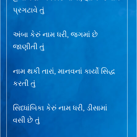
પ્રગટાવે તું
અંબા કેરું નામ ધરી, જગમાં છે
જાણીતી તું
નામ થકી તારાં, માનવનાં કાર્યો સિદ્ધ
કરતી તું
સિધ્ધાંબિકા કેરું નામ ધરી, ડીસામાં
વસી છે તું