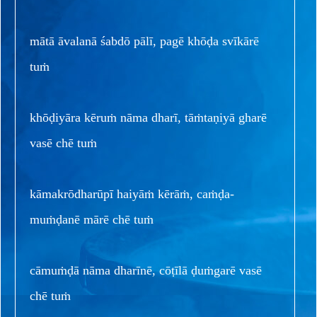
mātā āvalanā śabdō pālī, pagē khōḍa svīkārē
tuṁ
khōḍiyāra kēruṁ nāma dharī, tāṁtaṇiyā gharē
vasē chē tuṁ
kāmakrōdharūpī haiyāṁ kērāṁ, caṁḍa-
muṁḍanē mārē chē tuṁ
cāmuṁḍā nāma dharīnē, cōṭīlā ḍuṁgarē vasē
chē tuṁ