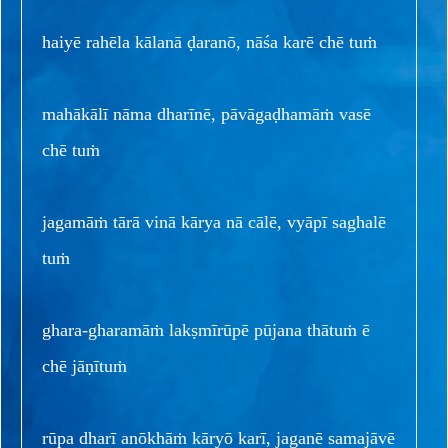
haiyē rahēla kālanā ḍaranō, nāśa karē chē tuṁ
mahākālī nāma dharīnē, pāvāgaḍhamāṁ vasē
chē tuṁ
jagamāṁ tārā vinā kārya nā cālē, vyāpī saghalē
tuṁ
ghara-gharamāṁ lakṣmīrūpē pūjana thātuṁ ē
chē jāṇītuṁ
rūpa dharī anōkhāṁ kāryō karī, jaganē samajāvē