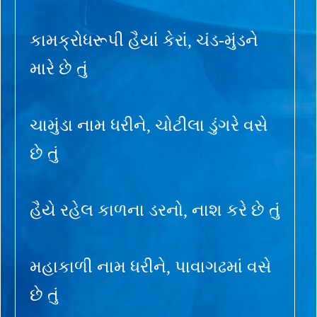
કામક્રોધરૂપી હૈયાં કેરાં, ચંડ-મુંડને
મારે છે તું
ચામુંડા નામ ધરીને, ચોટીલા ડુંગરે વસે
છે તું
હૈયે રહેલ કાળના ડરનો, નાશ કરે છે તું
મહાકાળી નામ ધરીને, પાવાગઢમાં વસે
છે તું