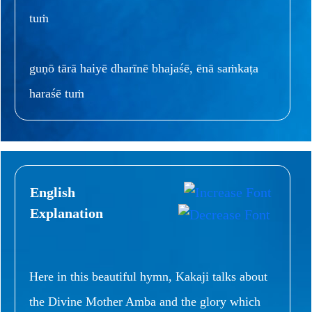
tuṁ
guṇō tārā haiyē dharīnē bhajaśē, ēnā saṁkaṭa
haraśē tuṁ
English
Explanation
Here in this beautiful hymn, Kakaji talks about
the Divine Mother Amba and the glory which