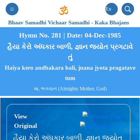
Bhaav Samadhi Vichaar Samadhi
-
Kaka Bhajans
Hymn No. 281 | Date: 04-Dec-1985
હૈયા કેરો અંધકાર બાળી, જ્ઞાન જ્યોત પ્રગટાવે
તું
Haiya kero andhakara bali, jnana jyota pragatave
tum
મા, ભગવાન (Almighty Mother, God)
View
Original
હૈયા કેરો અંધકાર બાળી, જ્ઞાન જ્યોત