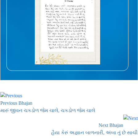
Previous Bhajan
મારું જીવન ચકડોળ જેમ ચાલે, ચકડોળ જેમ ચાલે
Next Bhajan
હૈયા કેરું અજ્ઞાન બાળનારી, અંબા તું છે સાચી