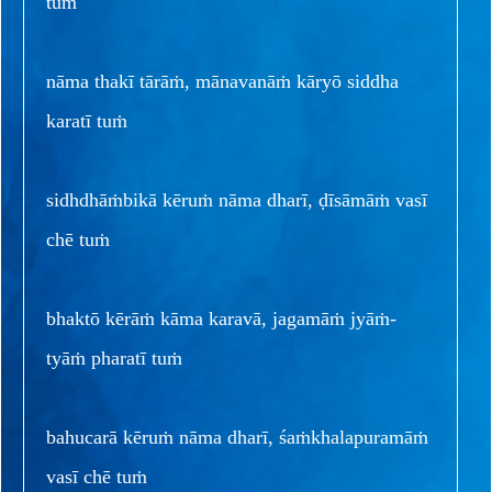
tuṁ
nāma thakī tārāṁ, mānavanāṁ kāryō siddha
karatī tuṁ
sidhdhāṁbikā kēruṁ nāma dharī, ḍīsāmāṁ vasī
chē tuṁ
bhaktō kērāṁ kāma karavā, jagamāṁ jyāṁ-
tyāṁ pharatī tuṁ
bahucarā kēruṁ nāma dharī, śaṁkhalapuramāṁ
vasī chē tuṁ