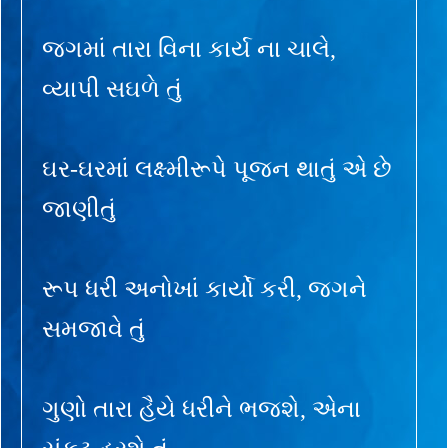
જગમાં તારા વિના કાર્ય ના ચાલે,
વ્યાપી સઘળે તું
ઘર-ઘરમાં લક્ષ્મીરૂપે પૂજન થાતું એ છે
જાણીતું
રૂપ ધરી અનોખાં કાર્યો કરી, જગને
સમજાવે તું
ગુણો તારા હૈયે ધરીને ભજશે, એના