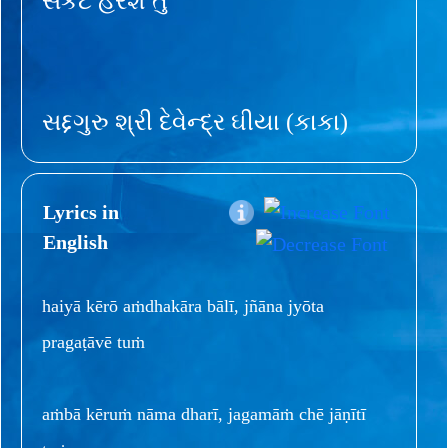
સંકટ હરશે તું
સદ્દગુરુ શ્રી દેવેન્દ્ર ઘીયા (કાકા)
Lyrics in
English
haiyā kērō aṁdhakāra bālī, jñāna jyōta
pragaṭāvē tuṁ
aṁbā kēruṁ nāma dharī, jagamāṁ chē jāṇītī