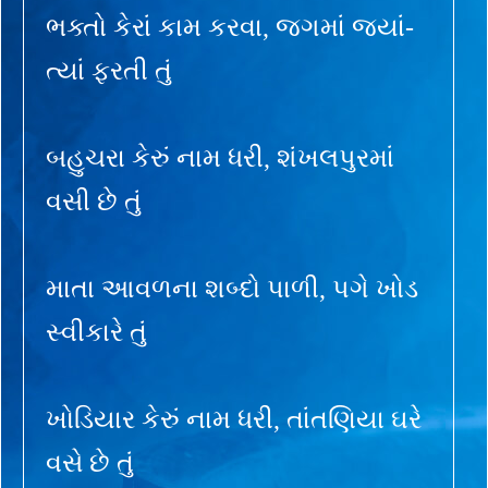
ભક્તો કેરાં કામ કરવા, જગમાં જ્યાં-
ત્યાં ફરતી તું
બહુચરા કેરું નામ ધરી, શંખલપુરમાં
વસી છે તું
માતા આવળના શબ્દો પાળી, પગે ખોડ
સ્વીકારે તું
ખોડિયાર કેરું નામ ધરી, તાંતણિયા ઘરે
વસે છે તું