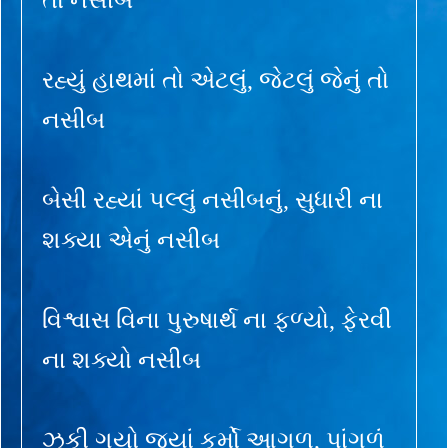
રહ્યું હાથમાં તો એટલું, જેટલું જેનું તો
નસીબ
બેસી રહ્યાં પલ્લું નસીબનું, સુધારી ના
શક્યા એનું નસીબ
વિશ્વાસ વિના પુરુષાર્થ ના ફળ્યો, ફેરવી
ના શક્યો નસીબ
ઝૂકી ગયો જ્યાં કર્મો આગળ, પાંગળું