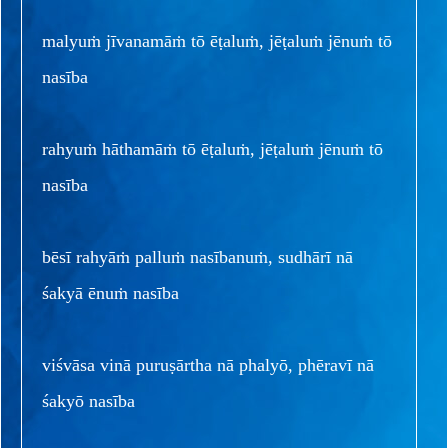
malyuṁ jīvanamāṁ tō ēṭaluṁ, jēṭaluṁ jēnuṁ tō
nasība
rahyuṁ hāthamāṁ tō ēṭaluṁ, jēṭaluṁ jēnuṁ tō
nasība
bēsī rahyāṁ palluṁ nasībanuṁ, sudhārī nā
śakyā ēnuṁ nasība
viśvāsa vinā puruṣārtha nā phalyō, phēravī nā
śakyō nasība