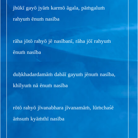
jhūkī gayō jyāṁ karmō āgala, pāṁgaluṁ
rahyuṁ ēnuṁ nasība
rāha jōtō rahyō jē nasībanī, rāha jōī rahyuṁ
ēnuṁ nasība
duḥkhadardamāṁ dabāī gayuṁ jēnuṁ nasība,
khīlyuṁ nā ēnuṁ nasība
rōtō rahyō jīvanabhara jīvanamāṁ, lūṁchaśē
āṁsuṁ kyāṁthī nasība