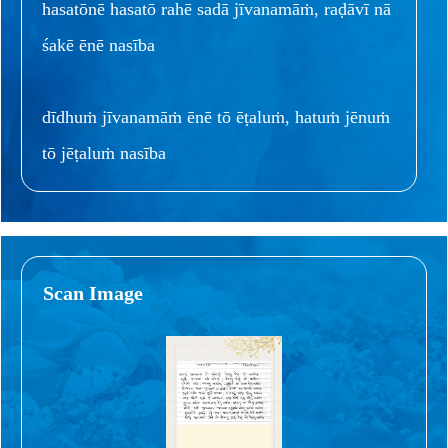
hasatōnē hasatō rahē sadā jīvanamāṁ, raḍāvī nā
śakē ēnē nasība
dīdhuṁ jīvanamāṁ ēnē tō ēṭaluṁ, hatuṁ jēnuṁ
tō jēṭaluṁ nasība
Scan Image