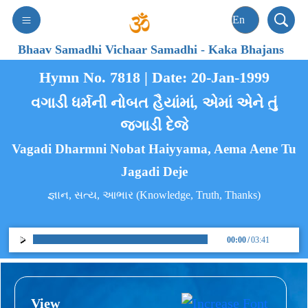
Bhaav Samadhi Vichaar Samadhi
-
Kaka Bhajans
Hymn No. 7818 | Date: 20-Jan-1999
વગાડી ધર્મની નોબત હૈયાંમાં, એમાં એને તું
જગાડી દેજે
Vagadi Dharmni Nobat Haiyyama, Aema Aene Tu
Jagadi Deje
જ્ઞાન, સત્ય, આભાર (Knowledge, Truth, Thanks)
00:00
/
03:41
View