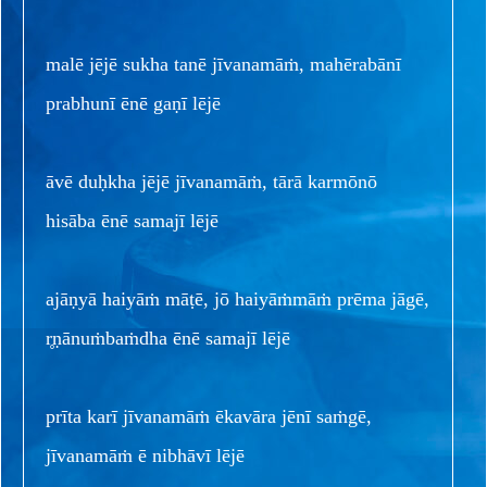
malē jējē sukha tanē jīvanamāṁ, mahērabānī
prabhunī ēnē gaṇī lējē
āvē duḥkha jējē jīvanamāṁ, tārā karmōnō
hisāba ēnē samajī lējē
ajāṇyā haiyāṁ māṭē, jō haiyāṁmāṁ prēma jāgē,
r̥ṇānuṁbaṁdha ēnē samajī lējē
prīta karī jīvanamāṁ ēkavāra jēnī saṁgē,
jīvanamāṁ ē nibhāvī lējē