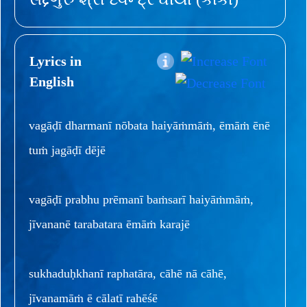
Lyrics in
English
vagāḍī dharmanī nōbata haiyāṁmāṁ, ēmāṁ ēnē
tuṁ jagāḍī dējē
vagāḍī prabhu prēmanī baṁsarī haiyāṁmāṁ,
jīvananē tarabatara ēmāṁ karajē
sukhaduḥkhanī raphatāra, cāhē nā cāhē,
jīvanamāṁ ē cālatī rahēśē