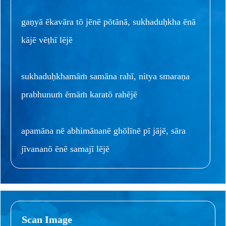
gaṇyā ēkavāra tō jēnē pōtānā, sukhaduḥkha ēnā
kājē vēṭhī lējē
sukhaduḥkhamāṁ samāna rahī, nitya smaraṇa
prabhunuṁ ēmāṁ karatō rahējē
apamāna nē abhimānanē ghōlīnē pī jājē, sāra
jīvananō ēnē samajī lējē
Scan Image