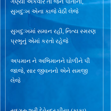
ગણ્યા એકવાર તો જેને પોતાના,
સુખદુઃખ એના કાજે વેઠી લેજે
સુખદુઃખમાં સમાન રહી, નિત્ય સ્મરણ
પ્રભુનું એમાં કરતો રહેજે
અપમાન ને અભિમાનને ઘોળીને પી
જાજે, સાર જીવનનો એને સમજી
લેજે
સદ્દગુરુ શ્રી દેવેન્દ્ર ઘીયા (કાકા)