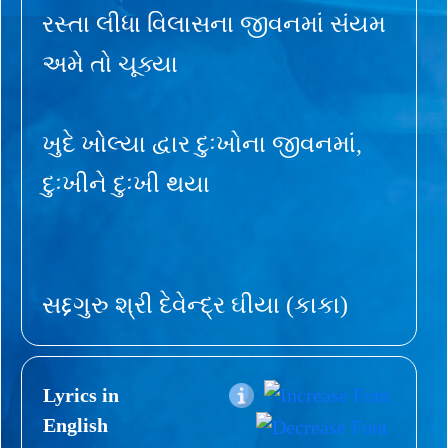
રસ્તા લીધા વિલાસના જીવનમાં સંયમ
અમે તો ચૂક્યા
ખુદે ખોલ્યા દ્વાર દુઃખોના જીવનમાં,
દુઃખીને દુઃખી થયા
સદ્દગુરુ શ્રી દેવેન્દ્ર ઘીયા (કાકા)
Lyrics in
English