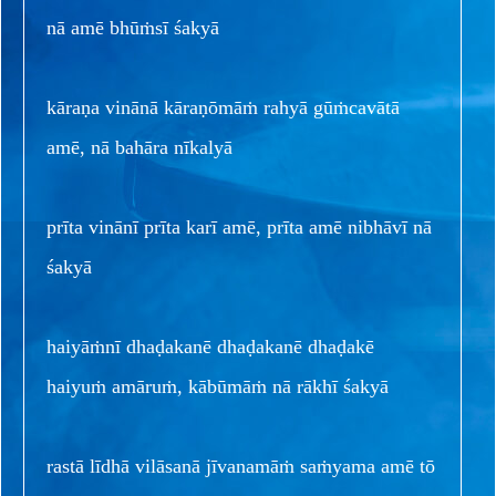
nā amē bhūṁsī śakyā
kāraṇa vinānā kāraṇōmāṁ rahyā gūṁcavātā
amē, nā bahāra nīkalyā
prīta vinānī prīta karī amē, prīta amē nibhāvī nā
śakyā
haiyāṁnī dhaḍakanē dhaḍakanē dhaḍakē
haiyuṁ amāruṁ, kābūmāṁ nā rākhī śakyā
rastā līdhā vilāsanā jīvanamāṁ saṁyama amē tō