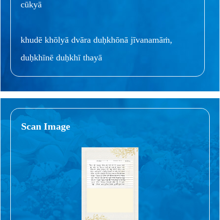
cūkyā
khudē khōlyā dvāra duḥkhōnā jīvanamāṁ,
duḥkhīnē duḥkhī thayā
Scan Image