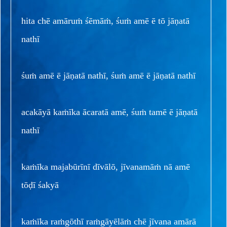
hita chē amāruṁ śēmāṁ, śuṁ amē ē tō jāṇatā
nathī
śuṁ amē ē jāṇatā nathī, śuṁ amē ē jāṇatā nathī
acakāyā kaṁīka ācaratā amē, śuṁ tamē ē jāṇatā
nathī
kaṁīka majabūrīnī dīvālō, jīvanamāṁ nā amē
tōḍī śakyā
kaṁīka raṁgōthī raṁgāyēlāṁ chē jīvana amārā