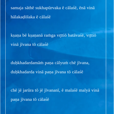
samaja sāthē sukhapūrvaka ē cālaśē, ēnā vinā
hālakaḍōlaka ē cālaśē
kṣaṇa bē kṣaṇanā raṁga vr̥ttiō batāvaśē, vr̥ttiō
vinā jīvana tō cālaśē
duḥkhadardamāṁ paṇa cālyuṁ chē jīvana,
duḥkhadarda vinā paṇa jīvana tō cālaśē
chē jē jarūra tō jē jīvananī, ē malaśē malyā vinā
paṇa jīvana tō cālaśē