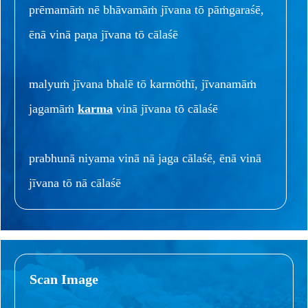
prēmamāṁ nē bhāvamāṁ jīvana tō pāṁgaraśē,
ēnā vinā paṇa jīvana tō cālaśē
malyuṁ jīvana bhalē tō karmōthī, jīvanamāṁ
jagamāṁ
karma
vinā jīvana tō cālaśē
prabhunā niyama vinā nā jaga cālaśē, ēnā vinā
jīvana tō nā cālaśē
Scan Image