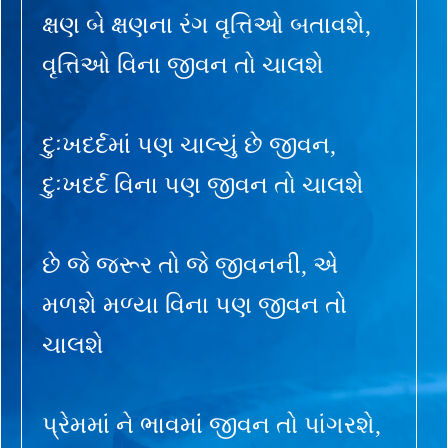
ક્ષણ બે ક્ષણના રંગ વૃત્તિઓ બતાવશે,
વૃત્તિઓ વિના જીવન તો ચાલશે
દુઃખદર્દમાં પણ ચાલ્યું છે જીવન,
દુઃખદર્દ વિના પણ જીવન તો ચાલશે
છે જે જરૂર તો જે જીવનની, એ
મળશે મળ્યા વિના પણ જીવન તો
ચાલશે
પ્રેમમાં ને ભાવમાં જીવન તો પાંગરશે,