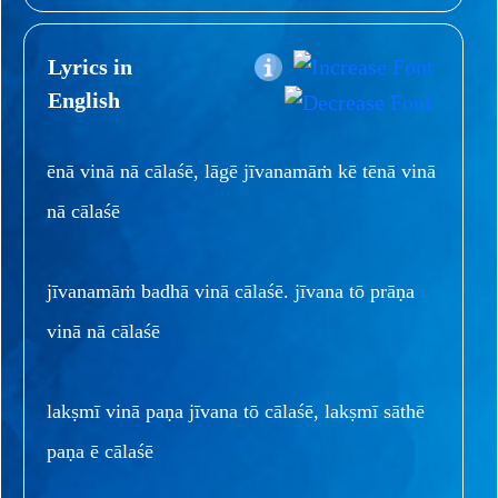
Lyrics in
English
ēnā vinā nā cālaśē, lāgē jīvanamāṁ kē tēnā vinā
nā cālaśē
jīvanamāṁ badhā vinā cālaśē. jīvana tō prāṇa
vinā nā cālaśē
lakṣmī vinā paṇa jīvana tō cālaśē, lakṣmī sāthē
paṇa ē cālaśē