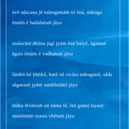
āvē aḍacaṇa jē māragamāṁ tō ēnā, māraga
ēmāṁ ē badalatuṁ jāya
malavānī dhūna jāgī jyāṁ ēnā haiyē, āgalanē
āgala ēmāṁ ē vadhatuṁ jāya
lāṁbō kē ṭūṁkō, karē nā vicāra māraganō, sāda
sāgaranō jyāṁ saṁbhalātō jāya
thāka lēvānuṁ nā nāma lē, ēnī gatinī layanī
mastīmāṁ masta vhētuṁ jāya