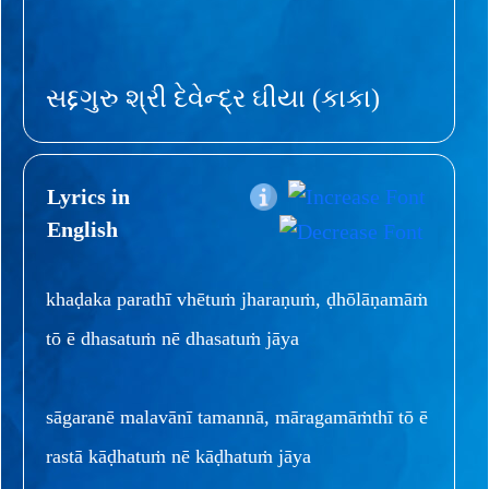
સદ્દગુરુ શ્રી દેવેન્દ્ર ઘીયા (કાકા)
Lyrics in
English
khaḍaka parathī vhētuṁ jharaṇuṁ, ḍhōlāṇamāṁ
tō ē dhasatuṁ nē dhasatuṁ jāya
sāgaranē malavānī tamannā, māragamāṁthī tō ē
rastā kāḍhatuṁ nē kāḍhatuṁ jāya