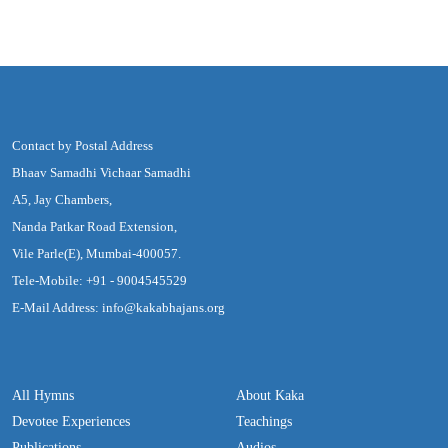
Contact by Postal Address
Bhaav Samadhi Vichaar Samadhi
A5, Jay Chambers,
Nanda Patkar Road Extension,
Vile Parle(E), Mumbai-400057.
Tele-Mobile: +91 - 9004545529
E-Mail Address: info@kakabhajans.org
All Hymns
About Kaka
Devotee Experiences
Teachings
Publications
Audios