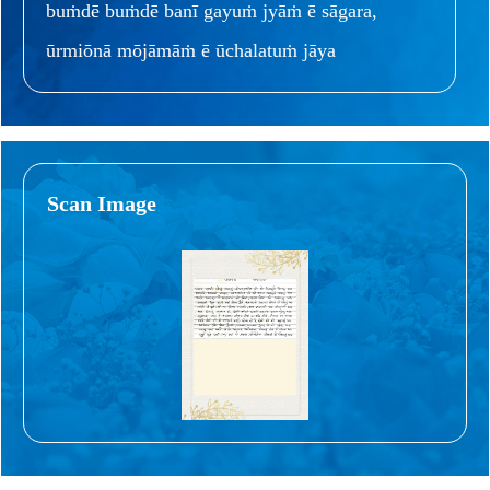
buṁdē buṁdē banī gayuṁ jyāṁ ē sāgara,
ūrmiōnā mōjāmāṁ ē ūchalatuṁ jāya
Scan Image