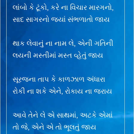
લાંબો કે ટૂંકો, કરે ના વિચાર મારગનો,
સાદ સાગરનો જ્યાં સંભળાતો જાય
થાક લેવાનું ના નામ લે, એની ગતિની
લયની મસ્તીમાં મસ્ત વ્હેતું જાય
સૂરજના તાપ કે કાળઝાળ અંધારા
રોકી ના શકે એને, રોકાય ના જરાય
આવે તેને લે એ સાથમાં, અટકે એમાં
તો જે, એને એ તો ભૂલતું જાય