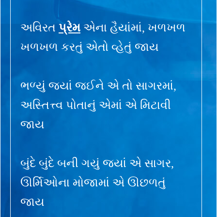
અવિરત
પ્રેમ
એના હૈયાંમાં, ખળખળ
ખળખળ કરતું એતો વ્હેતું જાય
ભળ્યું જ્યાં જઈને એ તો સાગરમાં,
અસ્તિત્ત્વ પોતાનું એમાં એ મિટાવી
જાય
બુંદે બુંદે બની ગયું જ્યાં એ સાગર,
ઊર્મિઓના મોજામાં એ ઊછળતું
જાય