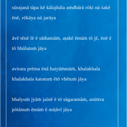
sūrajanā tāpa kē kālajhāla aṁdhārā rōkī nā śakē
ēnē, rōkāya nā jarāya
āvē tēnē lē ē sāthamāṁ, aṭakē ēmāṁ tō jē, ēnē ē
tō bhūlatuṁ jāya
avirata prēma ēnā haiyāṁmāṁ, khalakhala
khalakhala karatuṁ ētō vhētuṁ jāya
bhalyuṁ jyāṁ jaīnē ē tō sāgaramāṁ, astittva
pōtānuṁ ēmāṁ ē miṭāvī jāya