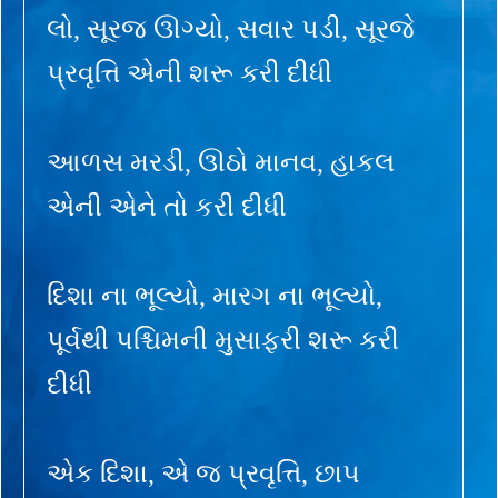
લો, સૂરજ ઊગ્યો, સવાર પડી, સૂરજે
પ્રવૃત્તિ એની શરૂ કરી દીધી
આળસ મરડી, ઊઠો માનવ, હાકલ
એની એને તો કરી દીધી
દિશા ના ભૂલ્યો, મારગ ના ભૂલ્યો,
પૂર્વથી પશ્ચિમની મુસાફરી શરૂ કરી
દીધી
એક દિશા, એ જ પ્રવૃત્તિ, છાપ