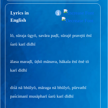
Lyrics in
English
lō, sūraja ūgyō, savāra paḍī, sūrajē pravr̥tti ēnī
śarū karī dīdhī
ālasa maraḍī, ūṭhō mānava, hākala ēnī ēnē tō
karī dīdhī
diśā nā bhūlyō, māraga nā bhūlyō, pūrvathī
paścimanī musāpharī śarū karī dīdhī