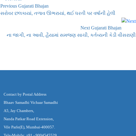
Previous Gujarati Bhajan
સરોવર છલકાયાં, તળાવ ઊભરાયાં, થઈ ધરતી પર વર્ષાની હેલી
Next Gujarati Bhajan
ના જાગી, ના આવી, હૈયામાં સમજણ સાચી, કર્તવ્યની કેડી વીસરાણી
Contact by Postal Address
Bhaav Samadhi Vichaar Samadhi
A5, Jay Chambers,
Nanda Patkar Road Extension,
Vile Parle(E), Mumbai-400057.
Tele-Mobile: +91 - 9004545529