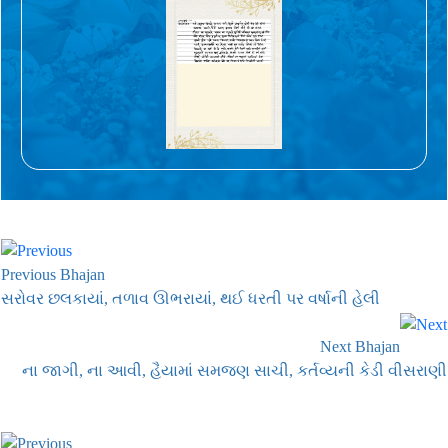
Previous Bhajan
સરોવર છલકાયાં, તળાવ ઊભરાયાં, થઈ ધરતી પર વર્ષાની હેલી
Next Bhajan
ના જાગી, ના આવી, હૈયામાં સમજણ સાચી, કર્તવ્યની કેડી વીસરાણી