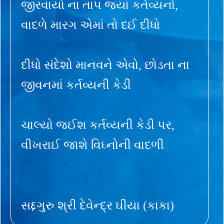
જીરવાયો ના તાપ જ્યાં કર્તવ્યનો,
વાદળે મારગ એમાં તો દઈ દીધો
દીધો સંદેશો માનવને એવો, છોડતા ના
જીવનમાં કર્તવ્યની કેડી
ચાલ્યો જઈશ કર્તવ્યની કેડી પર,
વીખરાઈ જાશે વિઘ્નોની વાદળી
સદ્દગુરુ શ્રી દેવેન્દ્ર ઘીયા (કાકા)