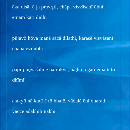
ēka diśā, ē ja pravr̥tti, chāpa viśvāsanī ūbhī
ēmāṁ karī dīdhī
pūjavō hōya manē sācā dilathī, karaśē viśvāsanī
chāpa ēvī ūbhī
pāpī-puṇyaśālīnē nā rōkyā, pāḍī nā gati ēmāṁ tō
dhīmī
aṭakyō nā kadī ē tō bhalē, vādalē ēnī dharatī
vaccē āḍakhīlī nākhī