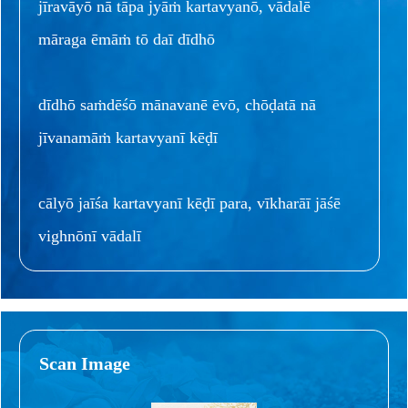
jīravāyō nā tāpa jyāṁ kartavyanō, vādalē
māraga ēmāṁ tō daī dīdhō
dīdhō saṁdēśō mānavanē ēvō, chōḍatā nā
jīvanamāṁ kartavyanī kēḍī
cālyō jaīśa kartavyanī kēḍī para, vīkharāī jāśē
vighnōnī vādalī
Scan Image