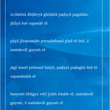
icchāōnā dōḍāvyā ghōḍalā paḍayā pagalāṁ,
jhīlyā ēnē sapanāē rē
pāyā jīvanamāṁ puruṣārthanā pīṇā rē ēnē, ē
naṁdavāī gayuṁ rē
jāgī mastī prēmanī haiyē, paḍayā paḍaghā ēnā tō
sapanāmāṁ rē
banyuṁ bhāgya vērī jyāṁ ēmāṁ rē, naṁdavāī
gayuṁ, ē naṁdavāī gayuṁ rē