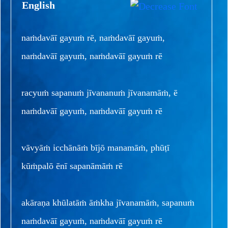
English
naṁdavāī gayuṁ rē, naṁdavāī gayuṁ,
naṁdavāī gayuṁ, naṁdavāī gayuṁ rē
racyuṁ sapanuṁ jīvananuṁ jīvanamāṁ, ē
naṁdavāī gayuṁ, naṁdavāī gayuṁ rē
vāvyāṁ icchānāṁ bījō manamāṁ, phūṭī
kūṁpalō ēnī sapanāmāṁ rē
akāraṇa khūlatāṁ āṁkha jīvanamāṁ, sapanuṁ
naṁdavāī gayuṁ, naṁdavāī gayuṁ rē