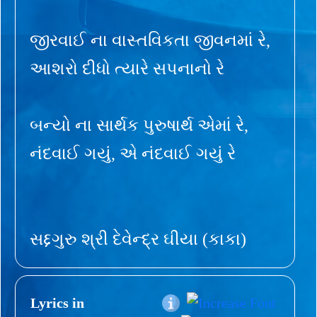
જીરવાઈ ના વાસ્તવિકતા જીવનમાં રે,
આશરો દીધો ત્યારે સપનાનો રે
બન્યો ના સાર્થક પુરુષાર્થ એમાં રે,
નંદવાઈ ગયું, એ નંદવાઈ ગયું રે
સદ્દગુરુ શ્રી દેવેન્દ્ર ઘીયા (કાકા)
Lyrics in