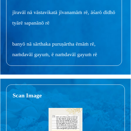
jīravāī nā vāstavikatā jīvanamāṁ rē, āśarō dīdhō
tyārē sapanānō rē
banyō nā sārthaka puruṣārtha ēmāṁ rē,
naṁdavāī gayuṁ, ē naṁdavāī gayuṁ rē
Scan Image