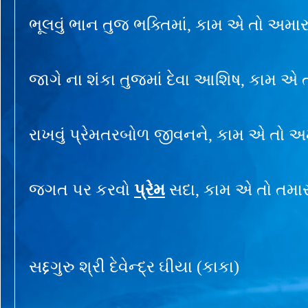
ભૂલવું ભાન તુજ ભક્તિમાં, કામ એ તો અમારુ
જાગે ના શંકા તુજમાં દેવા આશિષ, કામ એ ત
રાખવું પ્રેમતરબોળ જીવનને, કામ એ તો અમા
જગત પર કરવો
પ્રેમ
સદા, કામ એ તો તમારુ
સદ્દગુરુ શ્રી દેવેન્દ્ર ઘીયા (કાકા)