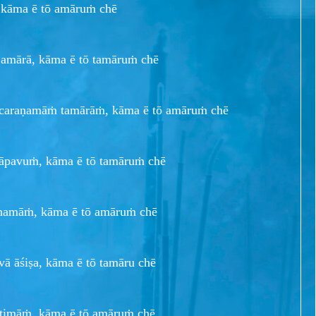
 kāma ē tō amāruṁ chē
ā amārā, kāma ē tō tamāruṁ chē
 caraṇamāṁ tamārāṁ, kāma ē tō amāruṁ chē
āpavuṁ, kāma ē tō tamāruṁ chē
ānamāṁ, kāma ē tō amāruṁ chē
vā āśiṣa, kāma ē tō tamāru chē
ktimāṁ, kāma ē tō amāruṁ chē