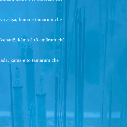
vā āśiṣa, kāma ē tamāruṁ chē
īvananē, kāma ē tō amāruṁ chē
sadā, kāma ē tō tamāruṁ chē