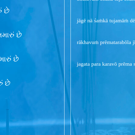
ં છે
jāgē nā śaṁkā tujamāṁ dē
મારું છે
rākhavuṁ prēmatarabōla j
રું છે
jagata para karavō prēma 
ં છે