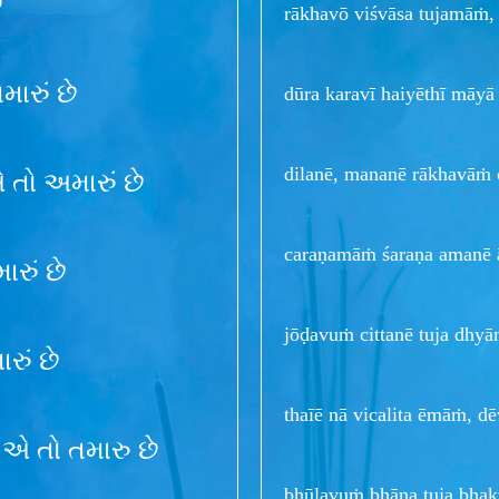
ે
rākhavō viśvāsa tujamāṁ,
ારું છે
dūra karavī haiyēthī māy
dilanē, mananē rākhavāṁ
 તો અમારું છે
caraṇamāṁ śaraṇa amanē 
રું છે
jōḍavuṁ cittanē tuja dhy
રું છે
thaīē nā vicalita ēmāṁ, dē
એ તો તમારુ છે
bhūlavuṁ bhāna tuja bha