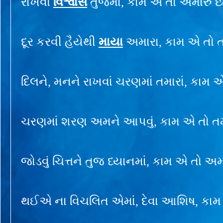
રાખવો
વિશ્વાસ
તુજમાં, કામ એ તો અમારું છ
દૂર કરવી હૈયેથી
માયા
અમારા, કામ એ તો તમ
દિલને, મનને રાખવાં ચરણમાં તમારાં, કામ એ
ચરણમાં શરણ અમને આપવું, કામ એ તો તમા
જોડવું ચિત્તને તુજ ધ્યાનમાં, કામ એ તો અમા
થઈએ ના વિચલિત એમાં, દેવા આશિષ, કામ 