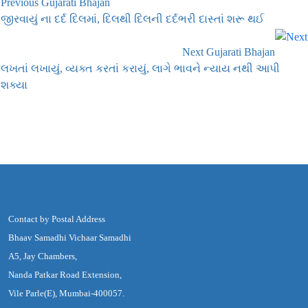
Previous Gujarati Bhajan
જીરવાયું ના દર્દ દિલમાં, દિલથી દિલની દર્દભરી દાસ્તાં શરૂ થઈ
Next Gujarati Bhajan
લખતાં લખાયું, વ્યક્ત કરતાં કરાયું, લાગે ભાવને ન્યાય નથી આપી
શક્યા
Contact by Postal Address
Bhaav Samadhi Vichaar Samadhi
A5, Jay Chambers,
Nanda Patkar Road Extension,
Vile Parle(E), Mumbai-400057.