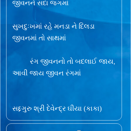
જીવનને સદા જગમાં
સુખદુઃખમાં રહે મનડા ને દિલડા
જીવનમાં તો સાથમાં
રંગ જીવનનો તો બદલાઈ જાય,
આવી જાય જીવન રંગમાં
સદ્દગુરુ શ્રી દેવેન્દ્ર ઘીયા (કાકા)