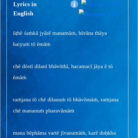
Lyrics in
English
ūṭhē śaṁkā jyārē manamāṁ, hērāna thāya
haiyuṁ tō ēmāṁ
chē dōstī dilanī bhāvōthī, hacamacī jāya ē tō
ēmāṁ
raṁjana tō chē dilanuṁ tō bhāvōmāṁ, raṁjana
chē mananuṁ pharavāmāṁ
mana bēphāma vartē jīvanamāṁ, karē duḥkha