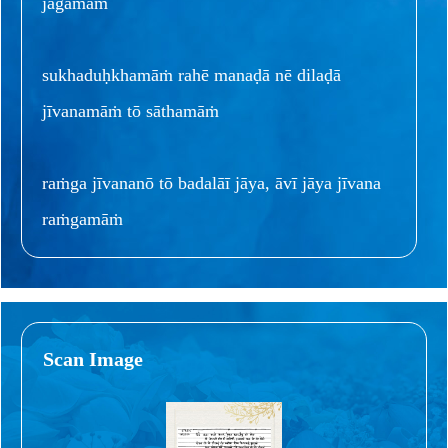
jagamāṁ
sukhaduḥkhamāṁ rahē manaḍā nē dilaḍā
jīvanamāṁ tō sāthamāṁ
raṁga jīvananō tō badalāī jāya, āvī jāya jīvana
raṁgamāṁ
Scan Image