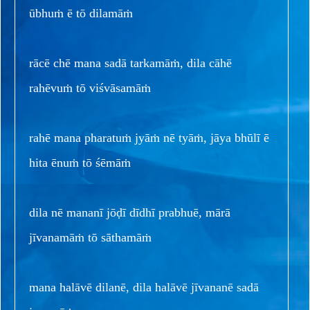
ūbhuṁ ē tō dilamāṁ
rācē chē mana sadā tarkamāṁ, dila cāhē
rahēvuṁ tō viśvāsamāṁ
rahē mana pharatuṁ jyāṁ nē tyāṁ, jāya bhūlī ē
hita ēnuṁ tō śēmāṁ
dila nē mananī jōḍī dīdhī prabhuē, mārā
jīvanamāṁ tō sāthamāṁ
mana halāvē dilanē, dila halāvē jīvananē sadā