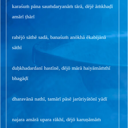
karaśuṁ pāna sauṁdaryanāṁ tārā, dējē āṁkhaḍī
amārī ṭhārī
rahējō sāthē sadā, banaśuṁ anōkhā ēkabījānā
sāthī
duḥkhadardanī hastīnē, dējō mārā haiyāmāṁthī
bhagāḍī
dharavānā nathī, tamārī pāsē jarūriyātōnī yādī
najara amārā upara rākhī, dējō karuṇāmāṁ