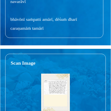
navarāvī
bhāvōnī saṁpatti amārī, dēśuṁ dharī
caraṇamāṁ tamārī
Scan Image