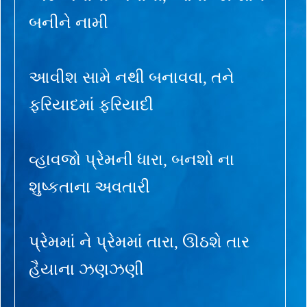
બનીને નામી
આવીશ સામે નથી બનાવવા, તને
ફરિયાદમાં ફરિયાદી
વ્હાવજો પ્રેમની ધારા, બનશો ના
શુષ્કતાના અવતારી
પ્રેમમાં ને પ્રેમમાં તારા, ઊઠશે તાર
હૈયાના ઝણઝણી