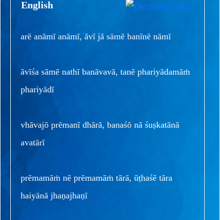
English
arē anāmī anāmī, āvī jā sāmē banīnē nāmī
āvīśa sāmē nathī banāvavā, tanē phariyādamāṁ
phariyādī
vhāvajō prēmanī dhārā, banaśō nā śuṣkatānā
avatārī
prēmamāṁ nē prēmamāṁ tārā, ūṭhaśē tāra
haiyānā jhaṇajhaṇī