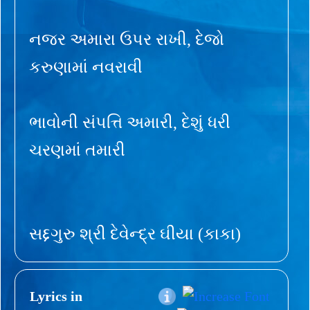
નજર અમારા ઉપર રાખી, દેજો
કરુણામાં નવરાવી
ભાવોની સંપત્તિ અમારી, દેશું ધરી
ચરણમાં તમારી
સદ્દગુરુ શ્રી દેવેન્દ્ર ઘીયા (કાકા)
Lyrics in