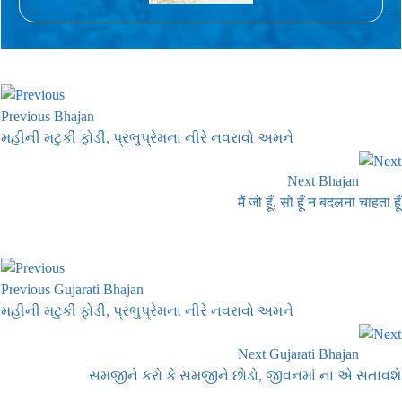
Previous Bhajan
મહીની મટુકી ફોડી, પ્રભુપ્રેમના નીરે નવરાવો અમને
Next Bhajan
मैं जो हूँ, सो हूँ न बदलना चाहता हूँ
Previous Gujarati Bhajan
મહીની મટુકી ફોડી, પ્રભુપ્રેમના નીરે નવરાવો અમને
Next Gujarati Bhajan
સમજીને કરો કે સમજીને છોડો, જીવનમાં ના એ સતાવશે