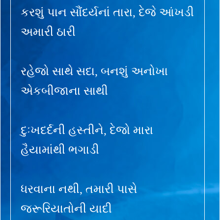
કરશું પાન સૌંદર્યનાં તારા, દેજે આંખડી
અમારી ઠારી
રહેજો સાથે સદા, બનશું અનોખા
એકબીજાના સાથી
દુઃખદર્દની હસ્તીને, દેજો મારા
હૈયામાંથી ભગાડી
ધરવાના નથી, તમારી પાસે
જરૂરિયાતોની યાદી