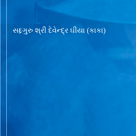
સદ્દગુરુ શ્રી દેવેન્દ્ર ઘીયા (કાકા)