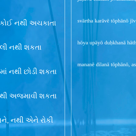
svārtha karāvē tōphānō jī
તા કોઈ નથી અચકાતા
hōya upāyō duḥkhanā hāth
બદલી નથી શકતા
mananē dilanā tōphānō, ast
વનમાં નથી છોડી શકતા
 નથી અજમાવી શકતા
ને, નથી એને રોકી