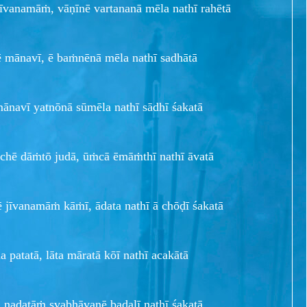
īvanamāṁ, vāṇīnē vartananā mēla nathī rahētā
ē mānavī, ē baṁnēnā mēla nathī sadhātā
ānavī yatnōnā sūmēla nathī sādhī śakatā
chē dāṁtō judā, ūṁcā ēmāṁthī nathī āvatā
 jīvanamāṁ kāṁī, ādata nathī ā chōḍī śakatā
 patatā, lāta māratā kōī nathī acakātā
 naḍatāṁ svabhāvanē badalī nathī śakatā