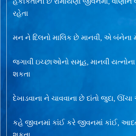
હકીકતોની છે રામાયણો જીવનમાં, વાણીને 
રહેતા
મન ને દિલનો માલિક છે માનવી, એ બંનેના
જગાવી ઇચ્છાઓનો સમૂહ, માનવી યત્નોના 
શકતા
દેખાડવાના ને ચાવવાના છે દાંતો જુદા, ઊં
કહે જીવનમાં કાંઈ કરે જીવનમાં કાંઈ, 
શકતા