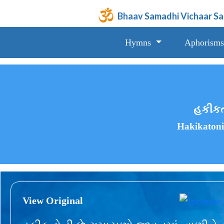
Bhaav Samadhi Vichaar S
Hymns
Aphorisms
હકીકતો
Hakikatoni
View Original