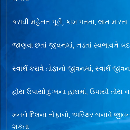
કરાવી મહેનત પૂરી, કામ પતતા, લાત માર
જાણવા છતાં જીવનમાં, નડતાં સ્વભાવને 
સ્વાર્થ કરાવે તોફાનો જીવનમાં, સ્વાર્થ જી
હોય ઉપાયો દુઃખના હાથમાં, ઉપાયો તોય
મનને દિલના તોફાનો, અસ્થિર બનાવે જીવન
શકતા