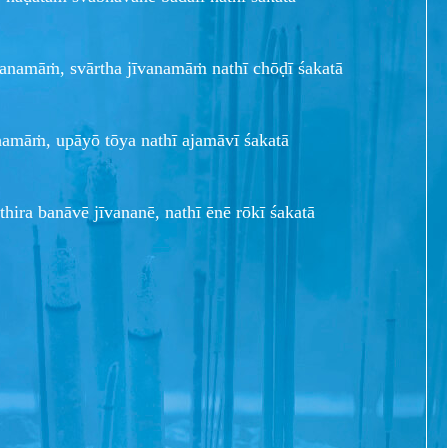
vanamāṁ, svārtha jīvanamāṁ nathī chōḍī śakatā
amāṁ, upāyō tōya nathī ajamāvī śakatā
hira banāvē jīvananē, nathī ēnē rōkī śakatā