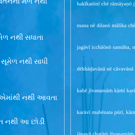
વર્તનના મેળ નથી
hakīkatōnī chē rāmāyaṇō j
mana nē dilanō mālika ch
 મેળ નથી સધાતા
jagāvī icchāōnō samūha, m
સૂમેળ નથી સાધી
dēkhāḍavānā nē cāvavānā 
kahē jīvanamāṁ kāṁī karē
ચા એમાંથી નથી આવતા
karāvī mahēnata pūrī, kāma
આદત નથી આ છોડી
jāṇavā chatāṁ jīvanamāṁ,