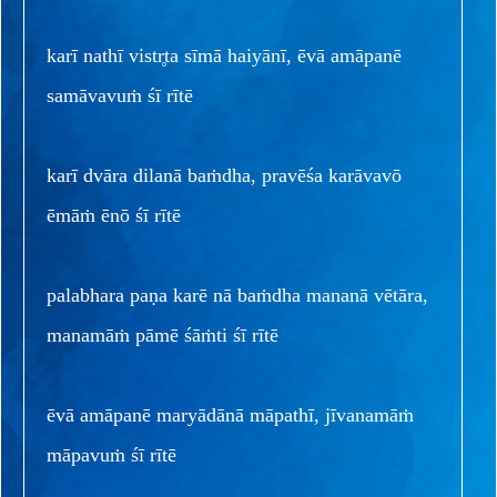
karī nathī vistr̥ta sīmā haiyānī, ēvā amāpanē
samāvavuṁ śī rītē
karī dvāra dilanā baṁdha, pravēśa karāvavō
ēmāṁ ēnō śī rītē
palabhara paṇa karē nā baṁdha mananā vētāra,
manamāṁ pāmē śāṁti śī rītē
ēvā amāpanē maryādānā māpathī, jīvanamāṁ
māpavuṁ śī rītē