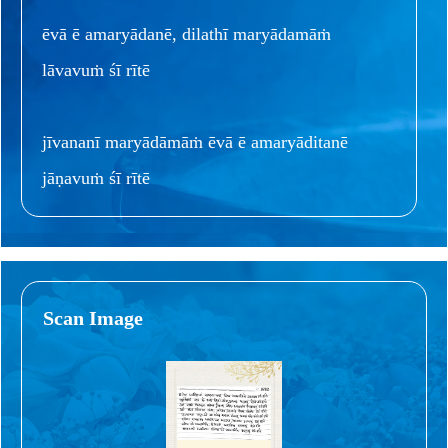
ēvā ē amaryādanē, dilathī maryādamāṁ
lāvavuṁ śī rītē
jīvananī maryādāmāṁ ēvā ē amaryāditanē
jāṇavuṁ śī rītē
Scan Image