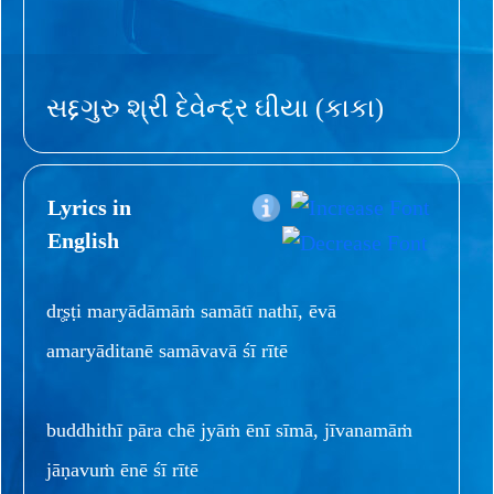
સદ્દગુરુ શ્રી દેવેન્દ્ર ઘીયા (કાકા)
Lyrics in
English
dr̥ṣṭi maryādāmāṁ samātī nathī, ēvā
amaryāditanē samāvavā śī rītē
buddhithī pāra chē jyāṁ ēnī sīmā, jīvanamāṁ
jāṇavuṁ ēnē śī rītē