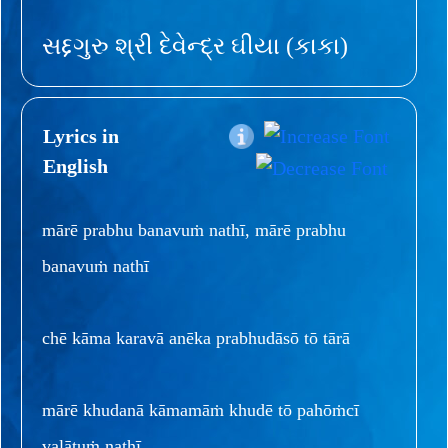
સદ્દગુરુ શ્રી દેવેન્દ્ર ઘીયા (કાકા)
Lyrics in
English
mārē prabhu banavuṁ nathī, mārē prabhu
banavuṁ nathī
chē kāma karavā anēka prabhudāsō tō tārā
mārē khudanā kāmamāṁ khudē tō pahōṁcī
valātuṁ nathī