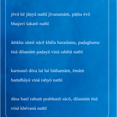
jōvā kē jāṇyā nathī jīvanamāṁ, pāṭha ēvō
bhajavī śakatō nathī
āṁkha sāmē nācē khēla haradama, paḍaghama
ēnā dilamāṁ paḍayā vinā rahētā nathī
karmanō dōra laī laī hāthamāṁ, ēmāṁ
baṁdhāyā vinā rahyō nathī
dāsa banī rahuṁ prabhunō sācō, dilamāṁ ēnā
vinā khēvanā nathī