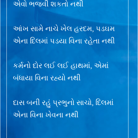
એવો ભજવી શકતો નથી
આંખ સામે નાચે ખેલ હરદમ, પડઘમ
એના દિલમાં પડયા વિના રહેતા નથી
કર્મનો દોર લઈ લઈ હાથમાં, એમાં
બંધાયા વિના રહ્યો નથી
દાસ બની રહું પ્રભુનો સાચો, દિલમાં
એના વિના ખેવના નથી